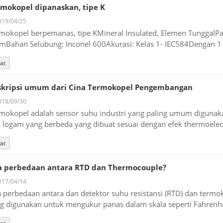
mokopel dipanaskan, tipe K
19/04/25
mokopel berpemanas, tipe KMineral Insulated, Elemen Tunggal
Bahan Selubung: Inconel 600Akurasi: Kelas 1- IEC584Dengan 1
at
skripsi umum dari Cina Termokopel Pengembangan
18/09/30
mokopel adalah sensor suhu industri yang paling umum digunakan.
 logam yang berbeda yang dibuat sesuai dengan efek thermoelect
at
a perbedaan antara RTD dan Thermocouple?
17/04/14
 perbedaan antara dan detektor suhu resistansi (RTD) dan term
g digunakan untuk mengukur panas dalam skala seperti Fahrenheit