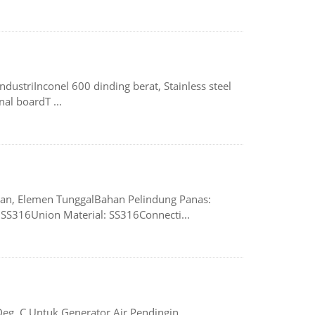
ustriInconel 600 dinding berat, Stainless steel
al boardT ...
kan, Elemen TunggalBahan Pelindung Panas:
S316Union Material: SS316Connecti...
eg. C Untuk Generator Air Pendingin