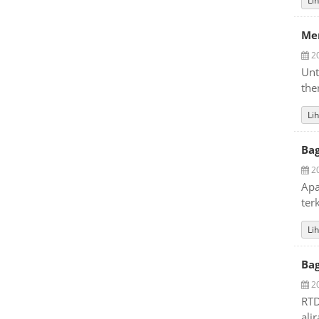
Lih
Me
20
Unt
the
Lih
Ba
20
Apa
ter
Lih
Bag
20
RTD
ali