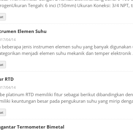
rogenUkuran Tengah: 6 inci (150mm) Ukuran Koneksi: 3/4 NPT, tipe
at
strumen Elemen Suhu
17/04/14
 beberapa jenis instrumen elemen suhu yang banyak digunakan u
ategorikan menjadi elemen suhu mekanik dan temper elektronik .
at
ur RTD
17/04/14
be platinum RTD memiliki fitur sebagai berikut dibandingkan d
iliki keuntungan besar pada pengukuran suhu yang mirip dengan
at
ngantar Termometer Bimetal