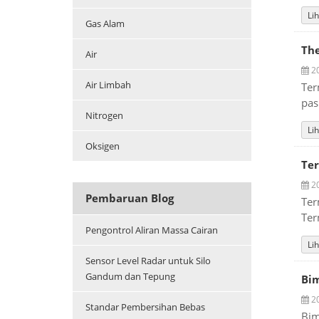
Lih
Gas Alam
The
Air
20
Air Limbah
Ter
pas
Nitrogen
Lih
Oksigen
Ter
20
Pembaruan Blog
Ter
Ter
Pengontrol Aliran Massa Cairan
Lih
Sensor Level Radar untuk Silo
Gandum dan Tepung
Bim
20
Standar Pembersihan Bebas
Bim