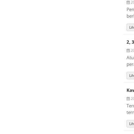
20
Pen
ber
Lih
2, 
20
Atu
per
Lih
Kaw
20
Ter
ter
Lih