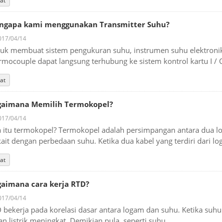
at
ngapa kami menggunakan Transmitter Suhu?
17/04/14
uk membuat sistem pengukuran suhu, instrumen suhu elektronik p
rmocouple dapat langsung terhubung ke sistem kontrol kartu I / O
at
gaimana Memilih Termokopel?
17/04/14
 itu termokopel? Termokopel adalah persimpangan antara dua 
kait dengan perbedaan suhu. Ketika dua kabel yang terdiri dari lo
at
aimana cara kerja RTD?
17/04/14
 bekerja pada korelasi dasar antara logam dan suhu. Ketika su
ran listrik meningkat. Demikian pula, seperti suhu ...