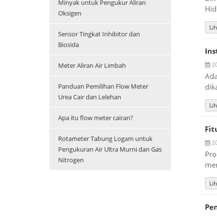
Minyak untuk Pengukur Aliran
Hid
Oksigen
Lih
Sensor Tingkat Inhibitor dan
Biosida
In
20
Meter Aliran Air Limbah
Ada
Panduan Pemilihan Flow Meter
dik
Urea Cair dan Lelehan
Lih
Apa itu flow meter cairan?
Fit
Rotameter Tabung Logam untuk
20
Pengukuran Air Ultra Murni dan Gas
Pro
Nitrogen
mem
Lih
Pe