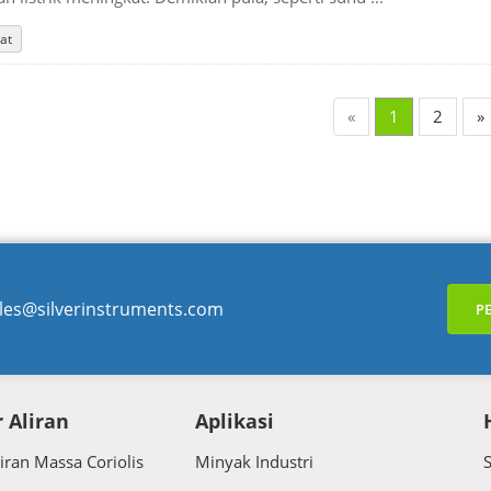
at
«
1
2
»
les@silverinstruments.com
P
 Aliran
Aplikasi
iran Massa Coriolis
Minyak Industri