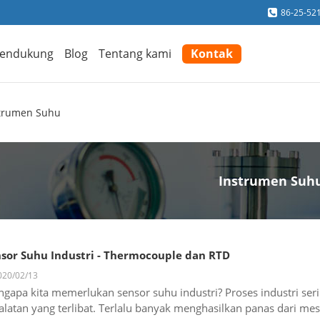
86-25-52
endukung
Blog
Tentang kami
Kontak
trumen Suhu
Instrumen Suh
sor Suhu Industri - Thermocouple dan RTD
20/02/13
gapa kita memerlukan sensor suhu industri? Proses industri ser
alatan yang terlibat. Terlalu banyak menghasilkan panas dari mesin