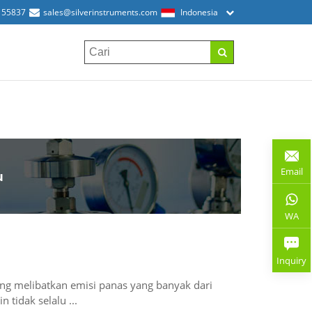
155837
sales@silverinstruments.com
Indonesia
Email
u
WA
Inquiry
ing melibatkan emisi panas yang banyak dari
 tidak selalu ...