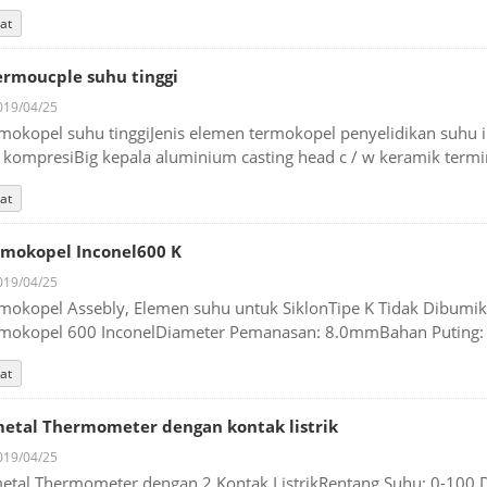
at
rmoucple suhu tinggi
19/04/25
mokopel suhu tinggiJenis elemen termokopel penyelidikan suhu ind
 kompresiBig kepala aluminium casting head c / w keramik termin
at
mokopel Inconel600 K
19/04/25
mokopel Assebly, Elemen suhu untuk SiklonTipe K Tidak Dibumi
mokopel 600 InconelDiameter Pemanasan: 8.0mmBahan Puting: S
at
etal Thermometer dengan kontak listrik
19/04/25
etal Thermometer dengan 2 Kontak ListrikRentang Suhu: 0-100 D