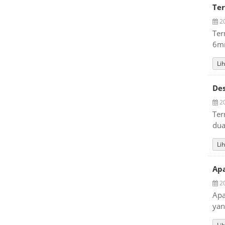
Ter
20
Ter
6mm
Lih
De
20
Ter
dua
Lih
Ap
20
Apa
yan