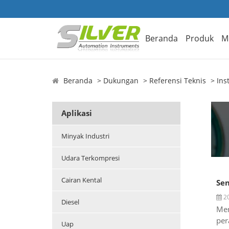
Beranda
Produk
M
Beranda
Dukungan
Referensi Teknis
Ins
Aplikasi
Minyak Industri
Udara Terkompresi
Cairan Kental
Sen
20
Diesel
Men
per
Uap