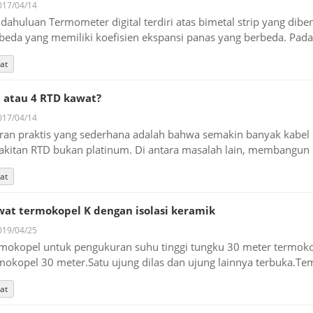
17/04/14
dahuluan Termometer digital terdiri atas bimetal strip yang d
beda yang memiliki koefisien ekspansi panas yang berbeda. Pada d
at
3 atau 4 RTD kawat?
17/04/14
ran praktis yang sederhana adalah bahwa semakin banyak kabel R
akitan RTD bukan platinum. Di antara masalah lain, membangun R
at
at termokopel K dengan isolasi keramik
19/04/25
mokopel untuk pengukuran suhu tinggi tungku 30 meter termokop
mokopel 30 meter.Satu ujung dilas dan ujung lainnya terbuka.Tem
at