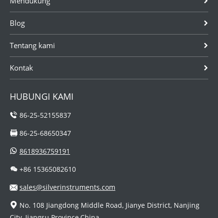
Mendukung
Blog
Tentang kami
Kontak
HUBUNGI KAMI
86-25-52155837
86-25-68650347
8618936759191
+86 15365082610
sales@silverinstruments.com
No. 108 Jiangdong Middle Road, Jianye District, Nanjing
City, Jiangsu Province,China