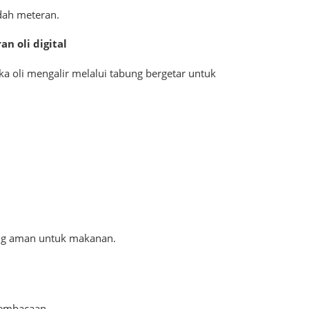
dah meteran.
n oli digital
ka oli mengalir melalui tabung bergetar untuk
ang aman untuk makanan.
pembacaan.