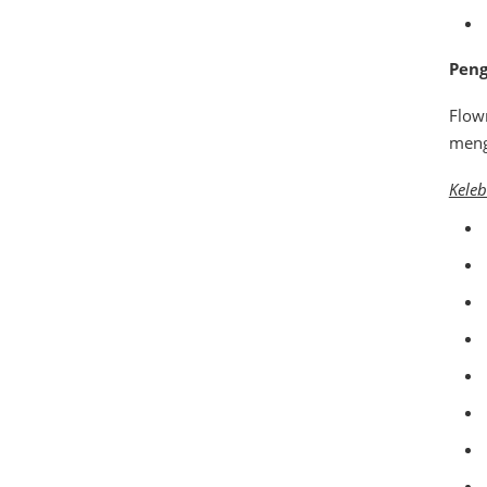
Peng
Flow
mengu
Keleb