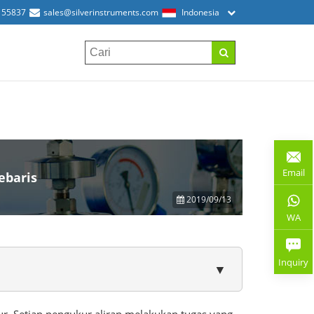
155837
sales@silverinstruments.com
Indonesia
Email
ebaris
2019/09/13
WA
Inquiry
▼