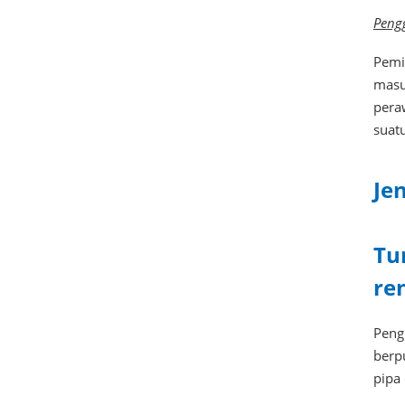
Peng
Pemi
masu
pera
suatu
Je
Tu
re
Pengu
berp
pipa