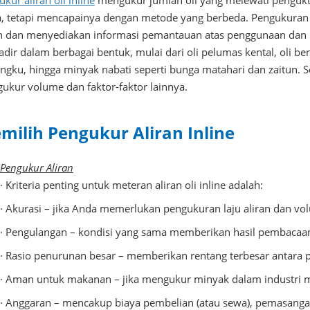
kur aliran oli inline
mengukur jumlah oli yang melewati pengukur
, tetapi mencapainya dengan metode yang berbeda. Pengukuran a
 dan menyediakan informasi pemantauan atas penggunaan dan 
adir dalam berbagai bentuk, mulai dari oli pelumas kental, oli ber
tungku, hingga minyak nabati seperti bunga matahari dan zaitun. 
ukur volume dan faktor-faktor lainnya.
milih Pengukur Aliran Inline
 Pengukur Aliran
·
Kriteria penting untuk meteran aliran oli inline adalah:
· Akurasi – jika Anda memerlukan pengukuran laju aliran dan vo
· Pengulangan – kondisi yang sama memberikan hasil pembacaa
· Rasio penurunan besar – memberikan rentang terbesar antar
· Aman untuk makanan – jika mengukur minyak dalam industri m
· Anggaran – mencakup biaya pembelian (atau sewa), pemasanga