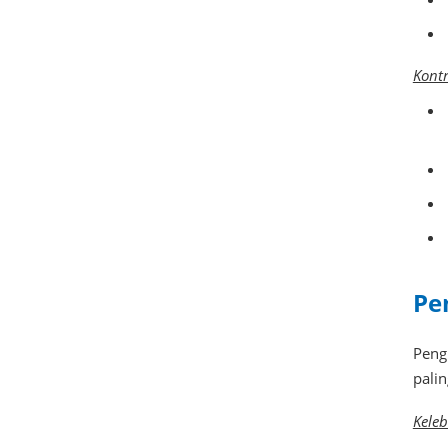
Kontr
Pe
Peng
palin
Keleb