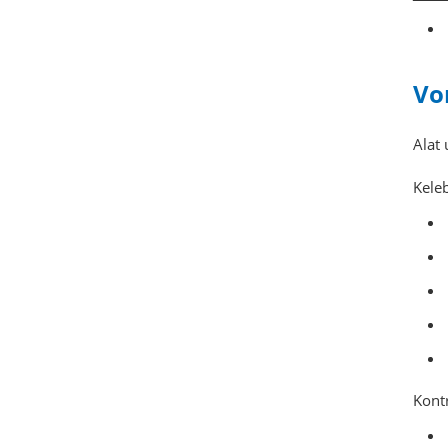
Vo
Alat
Kele
Kont