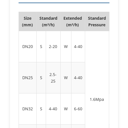
Size
Standard
Extended
Standard
Special
(mm)
(m³/h)
(m³/h)
Pressure
Pressur
Thread
≤4.0Mpa
DN20
S
2-20
W
4-40
Flange
≤6.3Mp
Thread
2.5-
≤4.0Mpa
DN25
S
W
4-40
25
Flange
≤6.3Mp
Thread
1.6Mpa
≤4.0Mpa
DN32
S
4-40
W
6-60
Flange
≤6.3Mp