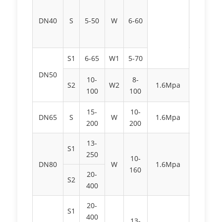
Thread
≤4.0Mpa
DN40
S
5-50
W
6-60
Flange
≤6.3Mp
Thread
S1
6-65
W1
5-70
≤4.0Mpa
DN50
10-
8-
Flange
S2
W2
1.6Mpa
100
100
≤6.3Mp
15-
10-
Flange
DN65
S
W
1.6Mpa
200
200
≤6.3Mp
13-
S1
250
10-
Flange
DN80
W
1.6Mpa
160
≤6.3Mp
20-
S2
400
20-
S1
400
13-
Flange