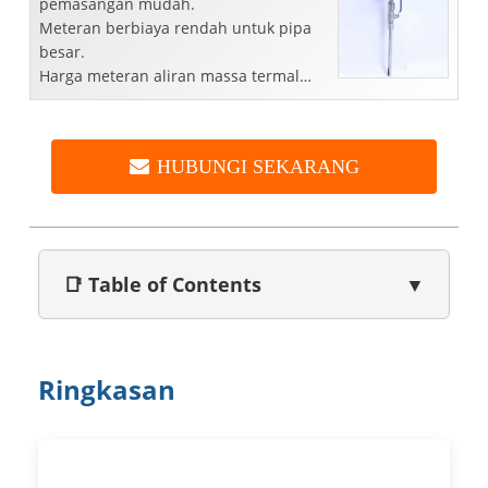
pemasangan mudah.
Meteran berbiaya rendah untuk pipa
besar.
Harga meteran aliran massa termal
pabrik
Untuk pipa besar atau saluran persegi
panjang atau tumpukan.
HUBUNGI SEKARANG
📑 Table of Contents
▼
Ringkasan