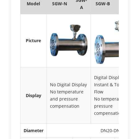
SGW-
Model
SGW-N
SGW-B
SGW-C
A
Picture
Digital Display
No Digital Display
Instant & Totalized
No temperature
Flow
Display
and pressure
No temperature and
compensation
pressure
compensation
Diameter
DN20-DN400