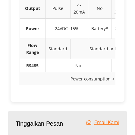
4-
4-
Output
Pulse
No
20mA
20mA/Pul
Power
24VDC±15%
Battery*
24VDC±1
Flow
Standard
Standard or Extended
Range
RS485
No
RS
Power consumption < 0.5W
Email Kami
Tinggalkan Pesan