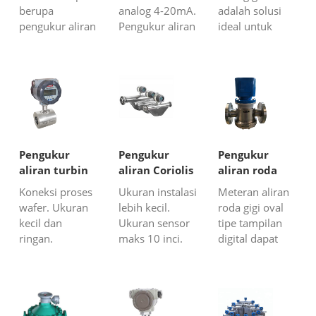
20mA
berupa
analog 4-20mA.
adalah solusi
pengukur aliran
Pengukur aliran
ideal untuk
turbin,
cairan in-line
mengukur laju
pengukur aliran
volumetrik.
aliran oli
vortex,
Pemancar
pelumas.
pengukur aliran
aliran berbiaya
Pengukur aliran
massa Coriolis,
rendah. Untuk
roda gigi oval
pengukur aliran
cairan yang
adalah jenis
roda gigi oval,
bersih dan tidak
pengukur aliran
atau rotameter.
korosif.
perpindahan
Pengukur
Pengukur
Pengukur
Kami memilih
positif untuk
aliran turbin
aliran Coriolis
aliran roda
berbagai jenis
pengukuran
cairan wafer
tabung
gigi oval tipe
Koneksi proses
Ukuran instalasi
Meteran aliran
peng...
laju aliran...
bengkok
tampilan
wafer. Ukuran
lebih kecil.
roda gigi oval
digital
kecil dan
Ukuran sensor
tipe tampilan
ringan.
maks 10 inci.
digital dapat
Pengukuran
Profibus
memiliki
aliran cairan
PA/HART/MODBUS.
tampilan digital
bertekanan
Lebih baik
untuk
tinggi. Sensor
untuk cairan
menunjukkan
aliran turbin
dengan
aliran sesaat