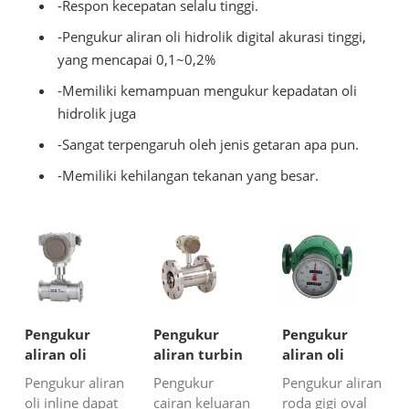
-Respon kecepatan selalu tinggi.
-Pengukur aliran oli hidrolik digital akurasi tinggi,
yang mencapai 0,1~0,2%
-Memiliki kemampuan mengukur kepadatan oli
hidrolik juga
-Sangat terpengaruh oleh jenis getaran apa pun.
-Memiliki kehilangan tekanan yang besar.
Pengukur
Pengukur
Pengukur
aliran oli
aliran turbin
aliran oli
sebaris
cair dengan
pelumas
Pengukur aliran
Pengukur
Pengukur aliran
output 4-
oli inline dapat
cairan keluaran
roda gigi oval