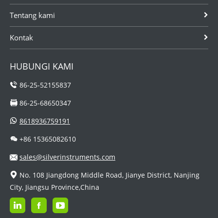
Pengukur aliran
meter harus
yang...
terbuat dari...
Tentang kami
Kontak
HUBUNGI KAMI
86-25-52155837
86-25-68650347
8618936759191
+86 15365082610
sales@silverinstruments.com
No. 108 Jiangdong Middle Road, Jianye District, Nanjing
City, Jiangsu Province,China