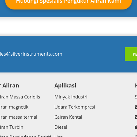
Hubungi Spesialis Pengukur Aliran Kami
les@silverinstruments.com
P
 Aliran
Aplikasi
iran Massa Coriolis
Minyak Industri
iran magnetik
Udara Terkompresi
iran massa termal
Cairan Kental
iran Turbin
Diesel
iran Perpindahan Positif
Uap