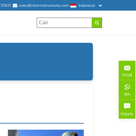
155837
sales@silverinstruments.com
Indonesia
Email
WA
Inquiry