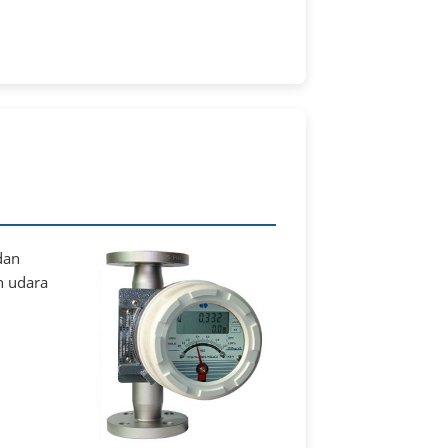
dan
n udara