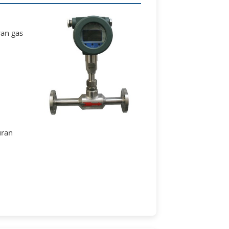
ran gas
uran