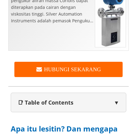
pengukur aliran massa Coriolis dapat
diterapkan pada cairan dengan
viskositas tinggi. Silver Automation
Instruments adalah pemasok Pengukur
Aliran Fluida Viskositas Tinggi dari
produsen China, selamat datang untuk
menghu
HUBUNGI SEKARANG
📑 Table of Contents
▼
Apa itu lesitin? Dan mengapa