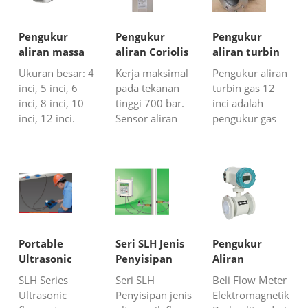
memasang dan
untuk
Harga meteran
melepas sensor
pengukuran
aliran massa
vortex tanpa
aliran cairan
termal pabrik
Pengukur
Pengukur
Pengukur
mematikan
konduktif
Untuk pipa
aliran massa
aliran Coriolis
aliran turbin
seluruh sistem
ukuran pipa
besar atau
Coriolis
tekanan tinggi
gas 12 inci
Ukuran besar: 4
Kerja maksimal
Pengukur aliran
yang sedang
besar, seperti
saluran persegi
ukuran besar
inci, 5 inci, 6
pada tekanan
turbin gas 12
berjalan.
air limbah, air...
panjang atau
inci, 8 inci, 10
tinggi 700 bar.
inci adalah
Pelanggan...
tumpukan.
inci, 12 inci.
Sensor aliran
pengukur gas
Kisaran aliran
jenis tekanan
berukuran
maks: 1000
tinggi
besar; kami
ton/jam. Pilihan
dibutuhkan di
adalah
dengan desain
stasiun injeksi
pemasok
tekanan tinggi.
kimia atau
pengukur aliran
Aliran massa
pengisian
gas tipe in-line
langsung
bahan bakar
dengan harga
minyak
hidrogen.
terjangkau.
Portable
Seri SLH Jenis
Pengukur
mentah, bahan
Kami juga dapat
Ultrasonic
Penyisipan
Aliran
bakar, dan
menyediakan
Flow Meter
Ultrasonik
Elektromagnetik
SLH Series
Seri SLH
Beli Flow Meter
sebagainy...
pengukur
Untuk
Flow Meter
Ultrasonic
Penyisipan jenis
Elektromagnetik
turbin dengan...
Pengukuran