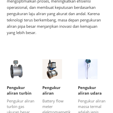
mengoptimalkan proses, meningkatkan efisiensi
operasional, dan membuat keputusan berdasarkan
pengukuran laju aliran yang akurat dan andal. Karena
teknologi terus berkembang, masa depan pengukuran
aliran pipa besar menjanjikan inovasi dan kemajuan
yang lebih besar.
Pengukur
Pengukur
Pengukur
aliran turbin
aliran
aliran udara
gas ukuran
elektromagnetik
penyisipan
Pengukur aliran
Battery flow
Pengukur aliran
besar in-line
GPRS
turbin gas
meter
massa termal
ukuran besar
elektromagnetik
adalah jenis