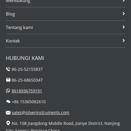
Mendukung
Blog
Tentang kami
Kontak
HUBUNGI KAMI
86-25-52155837
86-25-68650347
8618936759191
+86 15365082610
sales@silverinstruments.com
No. 108 Jiangdong Middle Road, Jianye District, Nanjing
City, Jiangsu Province,China