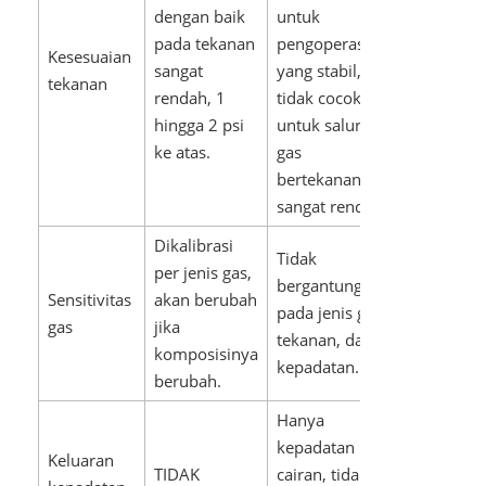
dengan baik
untuk
pada tekanan
pengoperasian
Kesesuaian
sangat
yang stabil,
tekanan
rendah, 1
tidak cocok
hingga 2 psi
untuk saluran
ke atas.
gas
bertekanan
sangat rendah.
Dikalibrasi
Tidak
per jenis gas,
bergantung
Sensitivitas
akan berubah
pada jenis gas,
gas
jika
tekanan, dan
komposisinya
kepadatan.
berubah.
Hanya
kepadatan
Keluaran
TIDAK
cairan, tidak