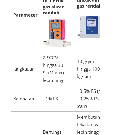
DL untuk
gas rendah
gas aliran
rendah
Parameter
2 SCCM
40 g/jam
hingga 30
Jangkauan
hingga 1000
SL/M atau
kg/jam
lebih tinggi
±0,5% FS (gas),
Ketepatan
±1% FS
±0,25% FS
(cair)
Membutuhkan
tekanan yang
Berfungsi
lebih tinggi