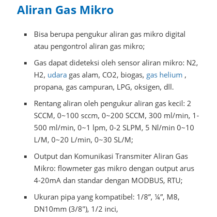
Aliran Gas Mikro
Bisa berupa pengukur aliran gas mikro digital
atau pengontrol aliran gas mikro;
Gas dapat dideteksi oleh sensor aliran mikro: N2,
H2,
udara
gas alam, CO2, biogas,
gas helium
,
propana, gas campuran, LPG, oksigen, dll.
Rentang aliran oleh pengukur aliran gas kecil: 2
SCCM, 0~100 sccm, 0~200 SCCM, 300 ml/min, 1-
500 ml/min, 0~1 lpm, 0-2 SLPM, 5 Nl/min 0~10
L/M, 0~20 L/min, 0~30 SL/M;
Output dan Komunikasi Transmiter Aliran Gas
Mikro: flowmeter gas mikro dengan output arus
4-20mA dan standar dengan MODBUS, RTU;
Ukuran pipa yang kompatibel: 1/8”, ¼”, M8,
DN10mm (3/8"), 1/2 inci,