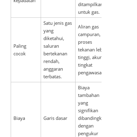
kepadatan
ditampilkan
untuk gas.
Satu jenis gas
Aliran gas
yang
campuran,
diketahui,
proses
Paling
saluran
tekanan lebih
cocok
bertekanan
tinggi, akurasi
rendah,
tingkat
anggaran
pengawasan.
terbatas.
Biaya
tambahan
yang
signifikan
Biaya
Garis dasar
dibandingkan
dengan
pengukur