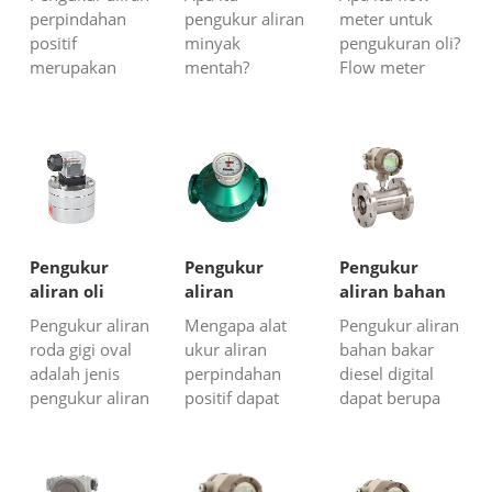
Positif untuk
oli
perpindahan
pengukur aliran
meter untuk
pengukuran
positif
minyak
pengukuran oli?
oli cetakan
merupakan
mentah?
Flow meter
pilihan yang
Pengukur aliran
perpindahan
sangat baik
minyak mentah
positif adalah
untuk
adalah alat
tipe flow meter
mengukur
yang digunakan
ideal untuk
minyak cetakan
untuk
pengukuran oli.
karena
mengukur laju
Flow meter ini
kinerjanya yang
aliran minyak
memiliki
akurat dan
mentah dalam
akurasi tinggi
Pengukur
Pengukur
Pengukur
andal.
pipa atau
dan kinerja
aliran oli
aliran
aliran bahan
Pengukur
sistem
pengukuran
aliran rendah
perpindahan
bakar diesel
Pengukur aliran
Mengapa alat
Pengukur aliran
perpindahan
transportasi
yang andal;
positif untuk
digital
roda gigi oval
ukur aliran
bahan bakar
positif
lainnya.
kam...
bahan bakar
adalah jenis
perpindahan
diesel digital
umumnya
Pengukur aliran
dan minyak
pengukur aliran
positif dapat
dapat berupa
cocok untuk
in...
oli digital aliran
digunakan
pengukur aliran
mengukur....
rendah inline.
untuk bahan
turbin
Aliran oli
bakar dan
elektronik atau