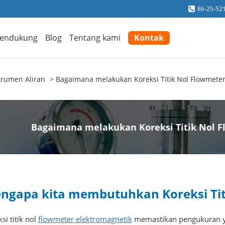
86-25-52
endukung
Blog
Tentang kami
Kontak
trumen Aliran
Bagaimana melakukan Koreksi Titik Nol Flowmeter
Bagaimana melakukan Koreksi Titik Nol 
ngapa kita membutuhkan Koreksi Tit
si titik nol
flowmeter elektromagnetik
memastikan pengukuran y