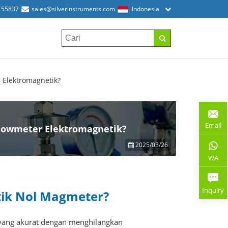
155837
sales@silverinstruments.com
Indonesia
 Elektromagnetik?
Email
Flowmeter Elektromagnetik?
2025/03/26
WA
Inquiry
ik Nol Magmeter?
ang akurat dengan menghilangkan