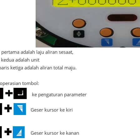
 pertama adalah laju aliran sesaat,
 kedua adalah unit
aris ketiga adalah aliran total maju.
operasian tombol:
ke pengaturan parameter
Geser kursor ke kiri
Geser kursor ke kanan