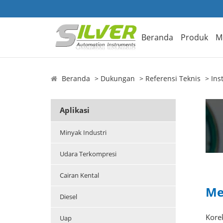
Beranda
Produk
M
Beranda
Dukungan
Referensi Teknis
Ins
Aplikasi
Minyak Industri
Udara Terkompresi
Cairan Kental
Me
Diesel
Korek
Uap