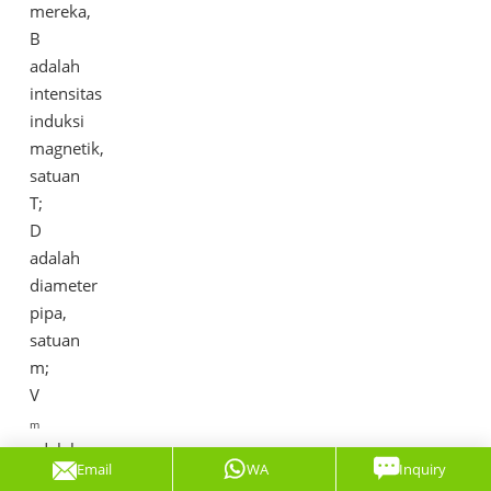
mereka,
B
adalah
intensitas
induksi
magnetik,
satuan
T;
D
adalah
diameter
pipa,
satuan
m;
V
m
adalah
Email
WA
Inquiry
kecepatan