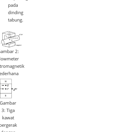
pada
dinding
tabung.
ambar 2:
lowmeter
ktromagnetik
ederhana
Gambar
3: Tiga
kawat
bergerak