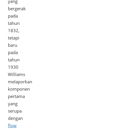
tinggi; sensor
dapat
Meter Magnetik
yang
aliran untuk
menggunakan
sekarang juga
bergerak
lumpur, bubur,
pengukur mag
dari SILVER
pada
dan padatan.
dengan baterai
AUTOMATION
tahun
dan catu daya
INSTRUMENTS.
1832,
12...
tetapi
baru
pada
tahun
1930
Williams
melaporkan
komponen
pertama
yang
serupa
dengan
flow