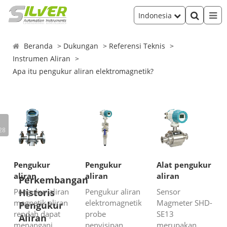
Indonesia
Beranda
Dukungan
Referensi Teknis
Instrumen Aliran
Apa itu pengukur aliran elektromagnetik?
itu pengukur
aliran
tromagnetik?
28
Pengukur
Pengukur
Alat pengukur
aliran
aliran
aliran
Perkembangan
magnetik
elektromagnetik
magnetik
Historis
Pengukur aliran
Pengukur aliran
Sensor
aliran rendah
tipe
saniter
magnetik aliran
elektromagnetik
Magmeter SHD-
Pengukur
penyisipan
rendah dapat
probe
SE13
Aliran
menangani
penyisipan
merupakan