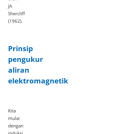
JA
Shercliff
(1962).
Prinsip
pengukur
aliran
elektromagnetik
Kita
mulai
dengan
induksi