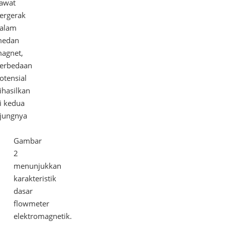
awat
ergerak
alam
edan
agnet,
erbedaan
otensial
ihasilkan
i kedua
jungnya
Gambar
2
menunjukkan
karakteristik
dasar
flowmeter
elektromagnetik.