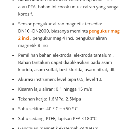
atau PFA, bahan ini cocok untuk cairan yang sangat
korosif.
Sensor pengukur aliran magnetik tersedia:
DN10~DN2000, biasanya meminta
pengukur mag
2 inci
, pengukur mag 4 inci, pengukur aliran
magnetik 8 inci
Pemilihan bahan elektroda: elektroda
tantalum
,
Bahan tantalum dapat diaplikasikan pada asam
klorida, asam sulfat, besi klorida, asam nitrat, dll.
Akurasi instrumen: level pipa 0,5, level 1,0
Kisaran laju aliran: 0,1 hingga 15 m/s
Tekanan kerja: 1.6MPa, 2.5Mpa
Suhu sekitar: -40 ° C ~ +50 ° C
Suhu sedang: PTFE, lapisan PFA ≤180°C
Gangguan magnetik eksternal: ≤400A/m