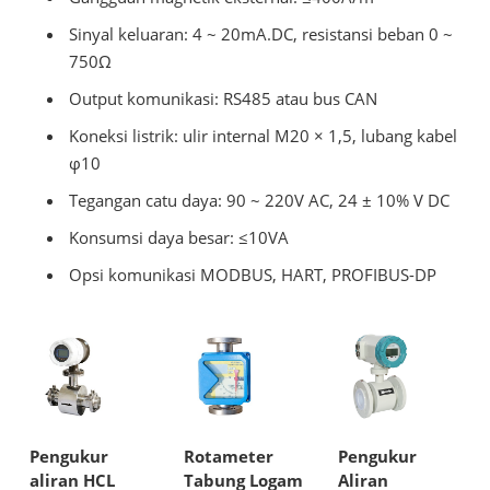
Sinyal keluaran: 4 ~ 20mA.DC, resistansi beban 0 ~
750Ω
Output komunikasi: RS485 atau bus CAN
Koneksi listrik: ulir internal M20 × 1,5, lubang kabel
φ10
Tegangan catu daya: 90 ~ 220V AC, 24 ± 10% V DC
Konsumsi daya besar: ≤10VA
Opsi komunikasi MODBUS, HART, PROFIBUS-DP
Pengukur
Rotameter
Pengukur
aliran HCL
Tabung Logam
Aliran