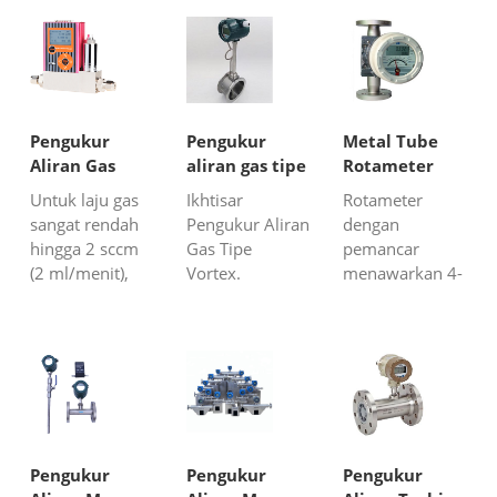
Pengukur
Pengukur
Metal Tube
Aliran Gas
aliran gas tipe
Rotameter
Aliran
pusaran
dengan
Untuk laju gas
Ikhtisar
Rotameter
Rendah/Pengontrol
Transmitter
sangat rendah
Pengukur Aliran
dengan
Aliran Massa
hingga 2 sccm
Gas Tipe
pemancar
(2 ml/menit),
Vortex.
menawarkan 4-
Untuk udara,
Pengukur aliran
20mA
biogas, gas
vortex adalah
(bertenaga
alam, N2, O2,
alat ukur aliran
loop) juga
CO2, dll.
osilasi fluida
tampilan digital
Akurasi 1%FS
yang
untuk
dan waktu
dikembangkan
keperluan
respons 2 detik.
berdasarkan
kontrol dan
prinsip "Kaman
monitor
Pengukur
Pengukur
Pengukur
vortex street".
lapangan yang