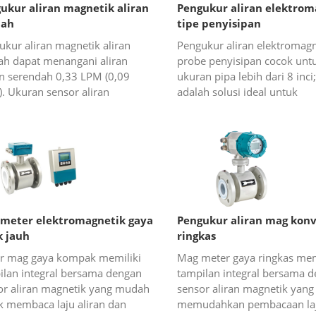
ukur aliran magnetik aliran
Pengukur aliran elektrom
dah
tipe penyisipan
ukur aliran magnetik aliran
Pengukur aliran elektromagn
ah dapat menangani aliran
probe penyisipan cocok unt
an serendah 0,33 LPM (0,09
ukuran pipa lebih dari 8 inci;
. Ukuran sensor aliran
adalah solusi ideal untuk
etik mini yang dapat kami
pengukuran aliran cairan ko
kan adalah 1/8”, 1/4”, 3/8”,
ukuran pipa besar, seperti ai
 3/4”. Peng...
limbah, air...
meter elektromagnetik gaya
Pengukur aliran mag konv
k jauh
ringkas
r mag gaya kompak memiliki
Mag meter gaya ringkas mem
ilan integral bersama dengan
tampilan integral bersama 
or aliran magnetik yang mudah
sensor aliran magnetik yang
k membaca laju aliran dan
memudahkan pembacaan laju