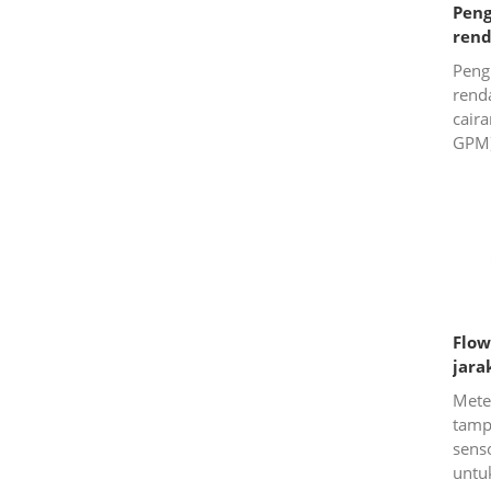
Peng
ren
Peng
rend
cair
GPM)
magn
sedia
1/2”,
Flow
jara
Mete
tamp
sens
untu