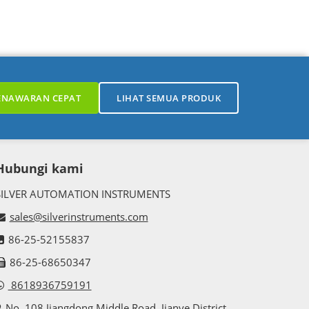
Biasanya
tinggi; sensor aliran untuk lumpur,
 operasi
bubur, dan padatan.
ENAWARAN CEPAT
LIHAT SEMUA PRODUK
Hubungi kami
SILVER AUTOMATION INSTRUMENTS
sales@silverinstruments.com
86-25-52155837
86-25-68650347
8618936759191
No. 108 Jiangdong Middle Road, Jianye District,