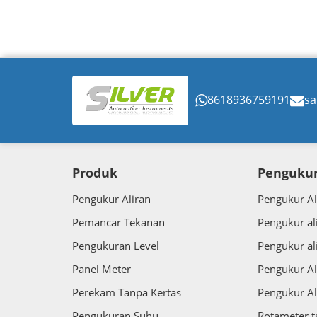
konfi
digu
opera
8618936759191
sa
Produk
Pengukur
Pengukur Aliran
Pengukur Al
Pemancar Tekanan
Pengukur al
Pengukuran Level
Pengukur al
Panel Meter
Pengukur Al
Perekam Tanpa Kertas
Pengukur Al
Pengukuran Suhu
Rotameter 