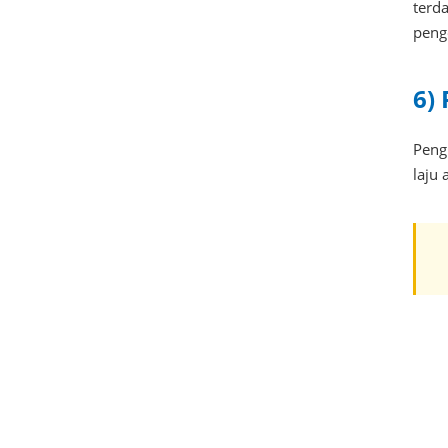
terd
peng
6)
Pengu
laju 