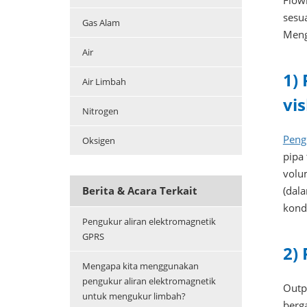
Flow
sesu
Gas Alam
Meng
Air
1)
Air Limbah
vis
Nitrogen
Peng
Oksigen
pipa 
volu
(dala
Berita & Acara Terkait
kondu
Pengukur aliran elektromagnetik
GPRS
2)
Mengapa kita menggunakan
pengukur aliran elektromagnetik
Outp
untuk mengukur limbah?
berga