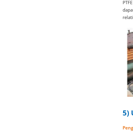
PTFE
dapa
relat
5)
Peng