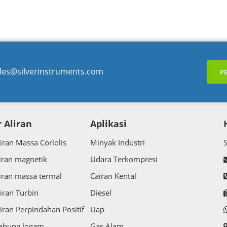
gurasi parameter. Ini biasanya
dan konfigurasi parameter. 
nakan ketika lingkungan
digunakan ketika lingkungan
si...
.....
les@silverinstruments.com
P
 Aliran
Aplikasi
iran Massa Coriolis
Minyak Industri
iran magnetik
Udara Terkompresi
iran massa termal
Cairan Kental
iran Turbin
Diesel
iran Perpindahan Positif
Uap
tabung logam
Gas Alam