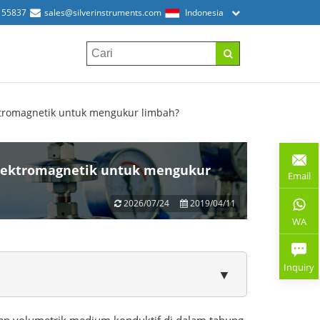
155837
sales@silverinstruments.com
Indonesia
tromagnetik untuk mengukur limbah?
lektromagnetik untuk mengukur
Email
2026/07/24
2019/04/11
WA
Inquiry
▼