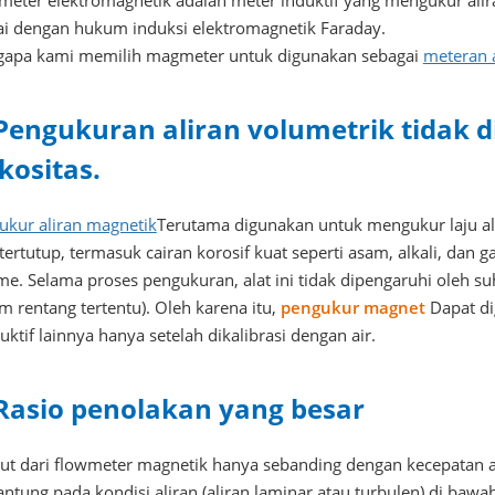
meter elektromagnetik adalah meter induktif yang mengukur ali
ai dengan hukum induksi elektromagnetik Faraday.
apa kami memilih magmeter untuk digunakan sebagai
meteran a
 Pengukuran aliran volumetrik tidak 
kositas.
ukur aliran magnetik
Terutama digunakan untuk mengukur laju al
tertutup, termasuk cairan korosif kuat seperti asam, alkali, dan 
me. Selama proses pengukuran, alat ini tidak dipengaruhi oleh su
m rentang tertentu). Oleh karena itu,
pengukur magnet
Dapat di
ktif lainnya hanya setelah dikalibrasi dengan air.
 Rasio penolakan yang besar
ut dari flowmeter magnetik hanya sebanding dengan kecepatan alir
ntung pada kondisi aliran (aliran laminar atau turbulen) di bawah