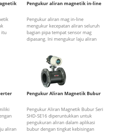
agnetik
Pengukur aliran magnetik in-line
etik
Pengukur aliran mag in-line
uk
mengukur kecepatan aliran seluruh
 itu
bagian pipa tempat sensor mag
dipasang. Ini mengukur laju aliran
nduktif
volume cairan konduktif, memiliki
r
sedikit efek pada de...
erter
Pengukur Aliran Magnetik Bubur
iliki
Pengukur Aliran Magnetik Bubur Seri
dengan
SHD-SE16 diperuntukkan untuk
pengukuran aliran dalam aplikasi
 aliran
bubur dengan tingkat kebisingan