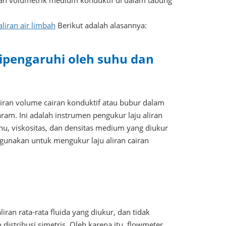
ran volumetrik medium konduktif di dalam tabung
liran air limbah
Berikut adalah alasannya:
dipengaruhi oleh suhu dan
iran volume cairan konduktif atau bubur dalam
garam. Ini adalah instrumen pengukur laju aliran
hu, viskositas, dan densitas medium yang diukur
gunakan untuk mengukur laju aliran cairan
an rata-rata fluida yang diukur, dan tidak
 distribusi simetris. Oleh karena itu, flowmeter