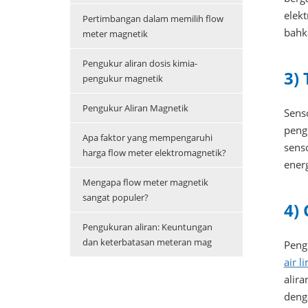
elek
Pertimbangan dalam memilih flow
bahk
meter magnetik
Pengukur aliran dosis kimia-
3)
pengukur magnetik
Pengukur Aliran Magnetik
Sens
peng
Apa faktor yang mempengaruhi
sens
harga flow meter elektromagnetik?
ener
Mengapa flow meter magnetik
sangat populer?
4)
Pengukuran aliran: Keuntungan
dan keterbatasan meteran mag
Peng
air l
alir
denga