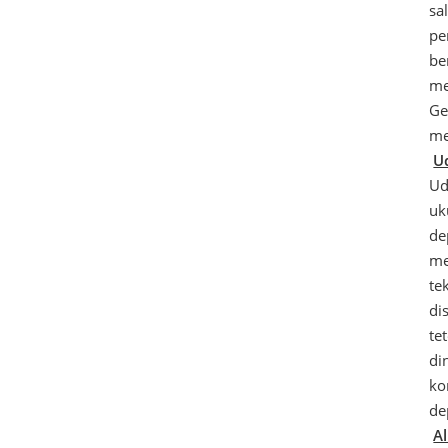
sa
pe
be
me
Ge
me
U
Ud
uk
de
me
te
di
te
di
ko
de
A