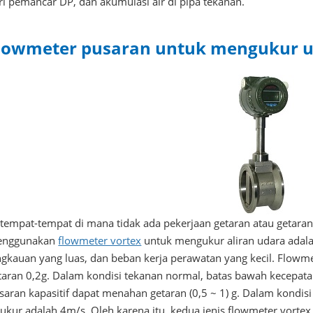
ri pemancar DP, dan akumulasi air di pipa tekanan.
lowmeter pusaran untuk mengukur u
 tempat-tempat di mana tidak ada pekerjaan getaran atau getaran 
nggunakan
flowmeter vortex
untuk mengukur aliran udara adalah
ngkauan yang luas, dan beban kerja perawatan yang kecil. Flowm
taran 0,2g. Dalam kondisi tekanan normal, batas bawah kecepatan
saran kapasitif dapat menahan getaran (0,5 ~ 1) g. Dalam kondis
rukur adalah 4m/s. Oleh karena itu, kedua jenis flowmeter vorte