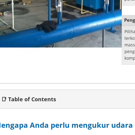
alira
Peng
Pili
terk
mass
peng
komp
bawa
📑 Table of Contents
engapa Anda perlu mengukur udara 