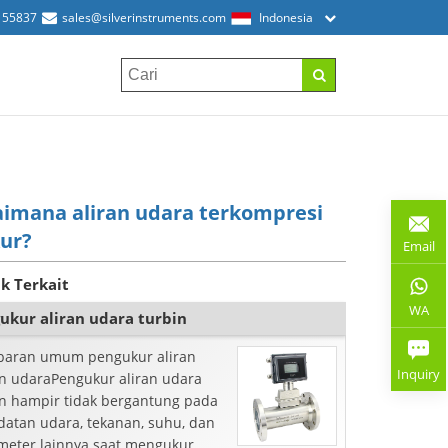
155837
sales@silverinstruments.com
Indonesia
imana aliran udara terkompresi
ur?
Email
k Terkait
WA
ukur aliran udara turbin
aran umum pengukur aliran
Inquiry
in udaraPengukur aliran udara
in hampir tidak bergantung pada
datan udara, tekanan, suhu, dan
meter lainnya saat mengukur