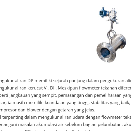
ngukur aliran DP memiliki sejarah panjang dalam pengukuran alira
ngukur aliran kerucut V., Dll. Meskipun flowmeter tekanan dife
perti jangkauan yang sempit, pemasangan dan pemeliharaan yan
sar, ia masih memiliki keandalan yang tinggi, stabilitas yang bai
mpresor dan blower dengan getaran yang jelas.
l terpenting dalam mengukur aliran udara dengan flowmeter tekan
nangani masalah akumulasi air sebelum bagian pelambatan, akum