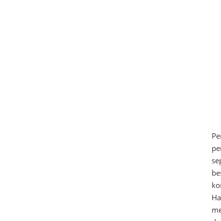
Pe
pe
se
be
ko
Ha
me