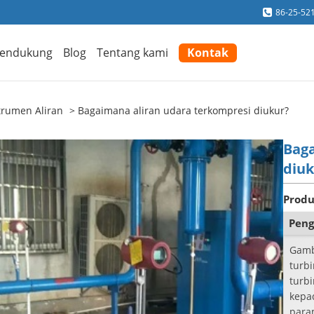
86-25-52
endukung
Blog
Tentang kami
Kontak
trumen Aliran
Bagaimana aliran udara terkompresi diukur?
Baga
diuk
Produ
Peng
Gamb
turb
turb
kepa
para