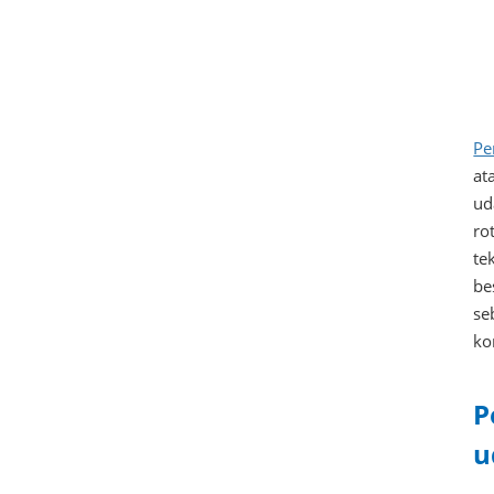
Pe
at
ud
ro
te
be
se
ko
P
u