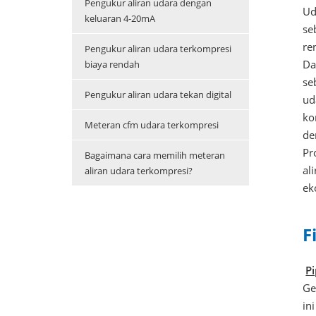
Pengukur aliran udara dengan
Ud
keluaran 4-20mA
se
re
Pengukur aliran udara terkompresi
Da
biaya rendah
se
Pengukur aliran udara tekan digital
ud
ko
Meteran cfm udara terkompresi
de
Pr
Bagaimana cara memilih meteran
al
aliran udara terkompresi?
ek
F
P
Ge
in