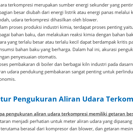
ara terkompresi merupakan sumber energi sekunder yang penting 
bagian besar diubah dari energi listrik atau energi panas melalui 
ndah, udara terkompresi dihasilkan oleh blower.
lam proses produksi industri kimia, terdapat proses penting yai
bagai bahan baku, dan melakukan reaksi kimia dengan bahan baku
ara yang terlalu besar atau terlalu kecil dapat berdampak kritis 
nsumsi bahan baku yang berharga. Dalam hal ini, akurasi pengukur
ngan penyesuaian otomatis.
oses pembakaran di boiler dan berbagai kiln industri pada dasar
iran udara pendukung pembakaran sangat penting untuk perlin
onomis.
itur Pengukuran Aliran Udara Terkom
ipa pengukuran aliran udara terkompresi memiliki getaran bes
taran menjadi perhatian untuk meter aliran udara yang dipasang
i terutama berasal dari kompresor dan blower, dan getaran mesin 