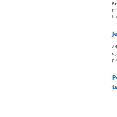
Ke
pe
ti
J
Ad
di
pu
P
t