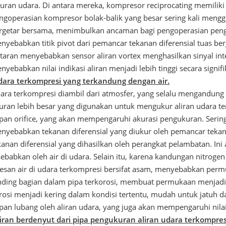
luran udara. Di antara mereka, kompresor reciprocating memiliki 
ngoperasian kompresor bolak-balik yang besar sering kali mengg
rgetar bersama, menimbulkan ancaman bagi pengoperasian penguk
nyebabkan titik pivot dari pemancar tekanan diferensial tuas 
taran menyebabkan sensor aliran vortex menghasilkan sinyal inte
nyebabkan nilai indikasi aliran menjadi lebih tinggi secara signifi
dara terkompresi yang terkandung dengan air.
ara terkompresi diambil dari atmosfer, yang selalu mengandung 
uran lebih besar yang digunakan untuk mengukur aliran udara ter
pan orifice, yang akan mempengaruhi akurasi pengukuran. Sering 
nyebabkan tekanan diferensial yang diukur oleh pemancar tekana
kanan diferensial yang dihasilkan oleh perangkat pelambatan. I
sebabkan oleh air di udara. Selain itu, karena kandungan nitrogen
tesan air di udara terkompresi bersifat asam, menyebabkan perm
nding bagian dalam pipa terkorosi, membuat permukaan menjadi ka
rosi menjadi kering dalam kondisi tertentu, mudah untuk jatuh d
pan lubang oleh aliran udara, yang juga akan mempengaruhi nilai 
liran berdenyut dari pipa pengukuran aliran udara terkompres