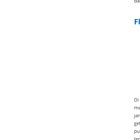
da
F
Di
me
ja
ge
pu
te