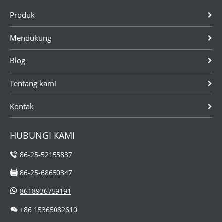
jus, cuka, air RO,
yang berbeda.
Produk
air deionisasi dan
Rotameter tabung
sebagainya.FiturTri-
logam seri HH
Mendukung
clamp end...
cocok untuk suhu
tinggi (30...
Blog
Tentang kami
Kontak
HUBUNGI KAMI
86-25-52155837
86-25-68650347
8618936759191
+86 15365082610