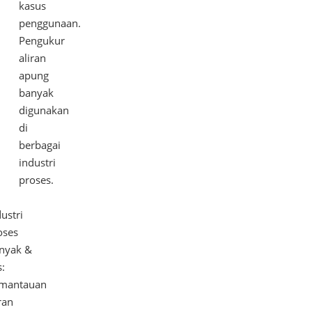
kasus
penggunaan.
Pengukur
aliran
apung
banyak
digunakan
di
berbagai
industri
proses.
ustri
oses
nyak &
:
mantauan
ran