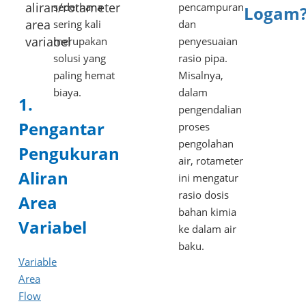
aliran/rotameter
sederhana
pencampuran
Logam
area
sering kali
dan
variabel
merupakan
penyesuaian
solusi yang
rasio pipa.
paling hemat
Misalnya,
biaya.
dalam
1.
pengendalian
Pengantar
proses
pengolahan
Pengukuran
air, rotameter
Aliran
ini mengatur
rasio dosis
Area
bahan kimia
Variabel
ke dalam air
baku.
Variable
Area
Flow