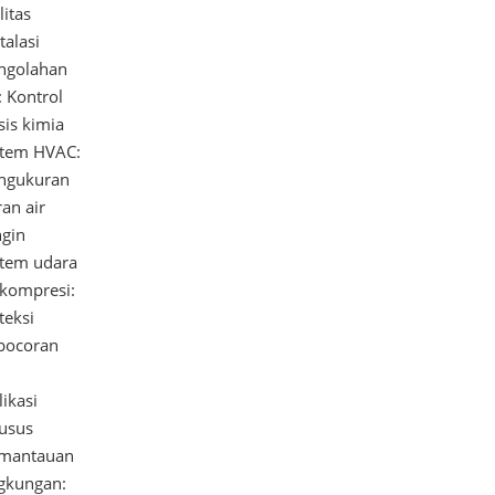
litas
talasi
ngolahan
: Kontrol
sis kimia
stem HVAC:
ngukuran
ran air
ngin
stem udara
rkompresi:
teksi
bocoran
ikasi
usus
mantauan
ngkungan: