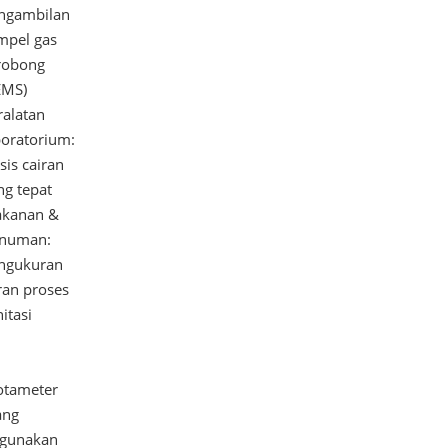
ngambilan
mpel gas
robong
EMS)
ralatan
boratorium:
sis cairan
ng tepat
kanan &
numan:
ngukuran
iran proses
itasi
otameter
ang
igunakan