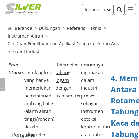
Indonesia
Beranda
Dukungan
Referensi Teknis
Instrumen Aliran
Panduan
Panduan Pemilihan dan Aplikasi Pengukur Aliran Area
Variabel Industri
emilihan
dan
Poin
Rotameter
umumnya
Aplikasi
Utama:
Untuk aplikasi
tabung
digunakan
4. Memi
engukur
yang hanya
logam
dalam
Aliran
Antara
15
memerlukan
dengan
industri
Area
pemantauan
tramsmitter
proses
Rotame
Variabel
ambang batas
sebagai
Tabung
Industri
(alarm aliran
instrumen
tinggi/rendah),
deteksi
Kaca d
desain
kontrol aliran
Tabung
Pengukur
rotameter
atau untuk