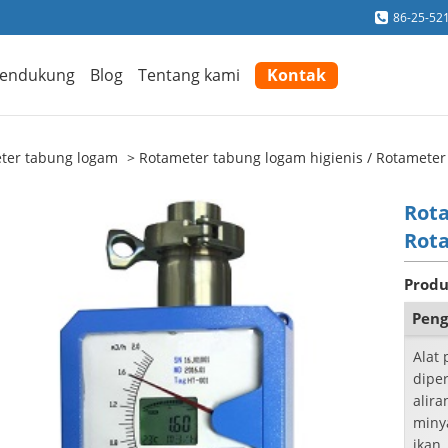
86-25-52
endukung
Blog
Tentang kami
Kontak
ter tabung logam
Rotameter tabung logam higienis / Rotameter 
Rota
Rota
Produ
Peng
Alat 
dipe
alira
miny
ikan.