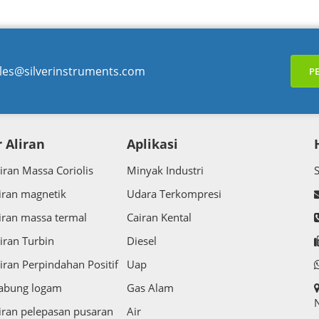
les@silverinstruments.com
P
 Aliran
Aplikasi
iran Massa Coriolis
Minyak Industri
iran magnetik
Udara Terkompresi
iran massa termal
Cairan Kental
iran Turbin
Diesel
iran Perpindahan Positif
Uap
tabung logam
Gas Alam
N
iran pelepasan pusaran
Air