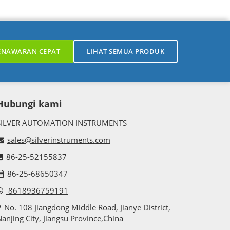
ENAWARAN CEPAT
LIHAT SEMUA PRODUK
Hubungi kami
SILVER AUTOMATION INSTRUMENTS
sales@silverinstruments.com
86-25-52155837
86-25-68650347
8618936759191
No. 108 Jiangdong Middle Road, Jianye District,
anjing City, Jiangsu Province,China