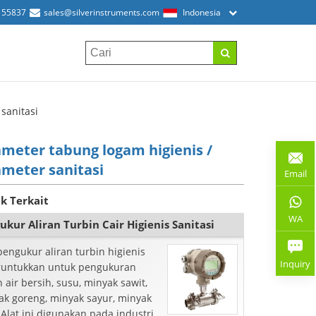
155837
sales@silverinstruments.com
Indonesia
sanitasi
meter tabung logam higienis /
meter sanitasi
Email
k Terkait
WA
ukur Aliran Turbin Cair Higienis Sanitasi
pengukur aliran turbin higienis
Inquiry
runtukkan untuk pengukuran
n air bersih, susu, minyak sawit,
ak goreng, minyak sayur, minyak
 Alat ini digunakan pada industri