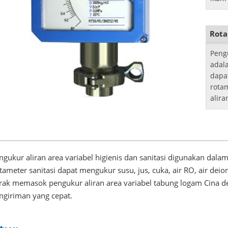
susu
dan 
Rota
Peng
adal
dapa
rotam
alira
ngukur aliran area variabel higienis dan sanitasi digunakan dal
tameter sanitasi
dapat mengukur susu, jus, cuka, air RO, air dei
rak memasok pengukur aliran area variabel tabung logam Cina 
ngiriman yang cepat.