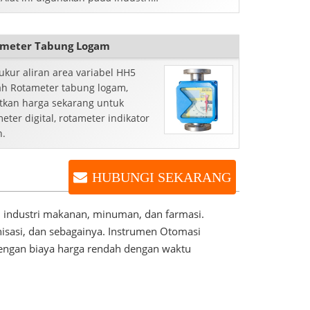
, minuman, pengolahan makanan,
farmasi.
meter Tabung Logam
ukur aliran area variabel HH5
ah Rotameter tabung logam,
tkan harga sekarang untuk
eter digital, rotameter indikator
n.
HUBUNGI SEKARANG
am industri makanan, minuman, dan farmasi.
onisasi, dan sebagainya. Instrumen Otomasi
dengan biaya harga rendah dengan waktu