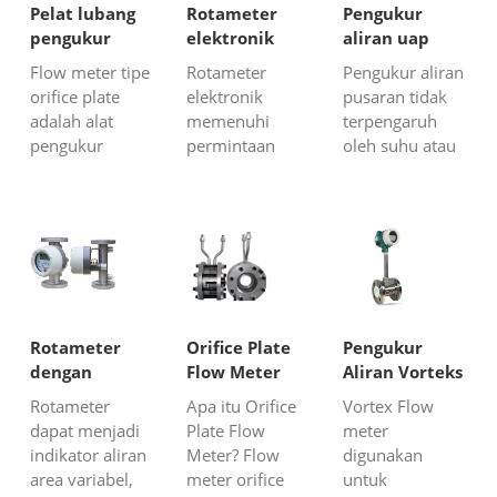
Pelat lubang
Rotameter
Pengukur
pengukur
elektronik
aliran uap
aliran DP
pusaran
Flow meter tipe
Rotameter
Pengukur aliran
orifice plate
elektronik
pusaran tidak
adalah alat
memenuhi
terpengaruh
pengukur
permintaan
oleh suhu atau
tekanan
industri
tekanan dan
diferensial
modern untuk
dapat
untuk aliran.
memiliki
memberikan
Alat ini dapat
indikator aliran
empat
digunakan
digital juga
pengukuran
dengan
dengan
proses (aliran
pemancar
berbagai output
massa, aliran
tekanan
untuk kontrol
volumetrik,
Rotameter
Orifice Plate
Pengukur
diferensial
proses yang
tekanan, suhu)
dengan
Flow Meter
Aliran Vorteks
untuk
berbeda. Meter
yang berguna
output 4-
Rotameter
Apa itu Orifice
Vortex Flow
mengukur
logam
dalam
20mA
dapat menjadi
Plate Flow
meter
berbagai cairan
elektronik kasar
pemantauan
indikator aliran
Meter? Flow
digunakan
atau gas dalam
ini adalah...
dan pengend...
area variabel,
meter orifice
untuk
pipa.