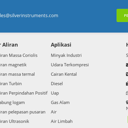
les@silverinstruments.com
P
 Aliran
Aplikasi
iran Massa Coriolis
Minyak Industri
iran magnetik
Udara Terkompresi
iran massa termal
Cairan Kental
iran Turbin
Diesel
iran Perpindahan Positif
Uap
tabung logam
Gas Alam
N
iran pelepasan pusaran
Air
iran Ultrasonik
Air Limbah