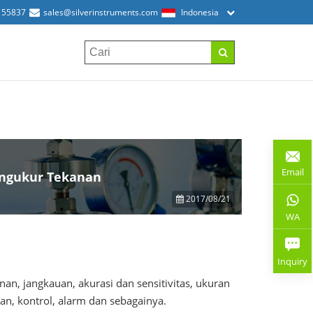
155837
sales@silverinstruments.com
Indonesia
Email
ngukur Tekanan
2017/08/21
WA
Inquiry
an, jangkauan, akurasi dan sensitivitas, ukuran
an, kontrol, alarm dan sebagainya.