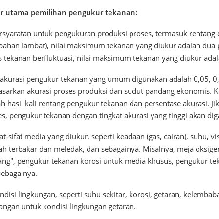
r utama pemilihan pengukur tekanan:
ersyaratan untuk pengukuran produksi proses, termasuk rentang da
bahan lambat), nilai maksimum tekanan yang diukur adalah dua p
s tekanan berfluktuasi, nilai maksimum tekanan yang diukur adal
 akurasi pengukur tekanan yang umum digunakan adalah 0,05, 0,1, 
asarkan akurasi proses produksi dan sudut pandang ekonomis. 
h hasil kali rentang pengukur tekanan dan persentase akurasi. Ji
s, pengukur tekanan dengan tingkat akurasi yang tinggi akan diga
fat-sifat media yang diukur, seperti keadaan (gas, cairan), suhu, v
h terbakar dan meledak, dan sebagainya. Misalnya, meja oksigen 
rang", pengukur tekanan korosi untuk media khusus, pengukur te
sebagainya.
ndisi lingkungan, seperti suhu sekitar, korosi, getaran, kelemba
angan untuk kondisi lingkungan getaran.