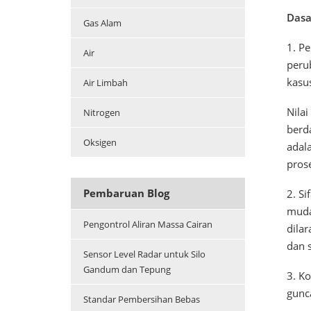
Dasa
Gas Alam
1. P
Air
peru
kasu
Air Limbah
Nilai
Nitrogen
berd
Oksigen
adala
prose
Pembaruan Blog
2. Si
muda
Pengontrol Aliran Massa Cairan
dila
dan 
Sensor Level Radar untuk Silo
Gandum dan Tepung
3. Ko
gunc
Standar Pembersihan Bebas