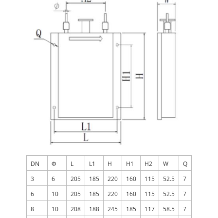
DN
Φ
L
L1
H
H1
H2
W
Q
3
6
205
185
220
160
115
52.5
7
6
10
205
185
220
160
115
52.5
7
8
10
208
188
245
185
117
58.5
7