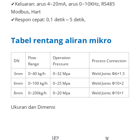
✔Keluaran: arus 4~20mA, arus 0~10KHz, RS485
Modbus, Hart
✔Respon cepat: 0,1 detik～5 detik,
Tabel rentang aliran mikro
Flow
Operation
DN
Process Connection
Range
Pressure
3mm
0~40 kg/h
0~32 Mpa
Weld Joints Φ6×1.5
6mm
0~100 kg/h
0~25 Mpa
Weld Joints Φ10×2
8mm
0~200kg/h
0~20 Mpa
Weld Joints Φ10×1
Ukuran dan Dimensi