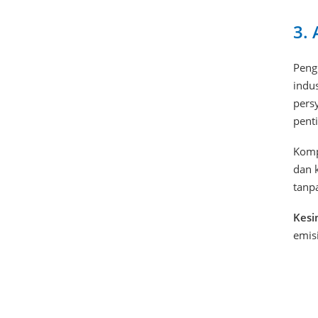
3.
Peng
indus
pers
penti
Komp
dan 
tanpa
Kesi
emis