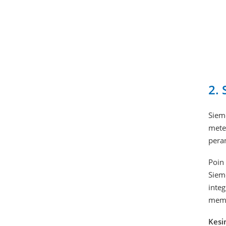
2.
Siem
mete
pera
Poin
Siem
inte
memb
Kesi