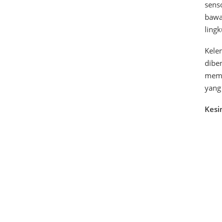
sens
bawa
ling
Kelem
diben
memi
yang 
Kesi