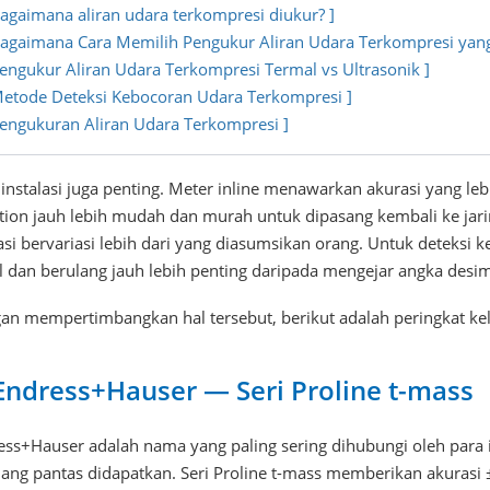
Bagaimana aliran udara terkompresi diukur? ]
Bagaimana Cara Memilih Pengukur Aliran Udara Terkompresi yang
Pengukur Aliran Udara Terkompresi Termal vs Ultrasonik ]
Metode Deteksi Kebocoran Udara Terkompresi ]
Pengukuran Aliran Udara Terkompresi ]
 instalasi juga penting. Meter inline menawarkan akurasi yang le
rtion jauh lebih mudah dan murah untuk dipasang kembali ke jar
asi bervariasi lebih dari yang diasumsikan orang. Untuk deteksi
l dan berulang jauh lebih penting daripada mengejar angka desima
an mempertimbangkan hal tersebut, berikut adalah peringkat ke
 Endress+Hauser — Seri Proline t-mass
ess+Hauser adalah nama yang paling sering dihubungi oleh para i
ng pantas didapatkan. Seri Proline t-mass memberikan akurasi