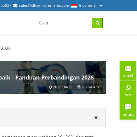
155837
sales@silverinstruments.com
Indonesia
 2026
Email
baik - Panduan Perbandingan 2026
2026/04/29
2026/04/07
WA
Inquiry
▼