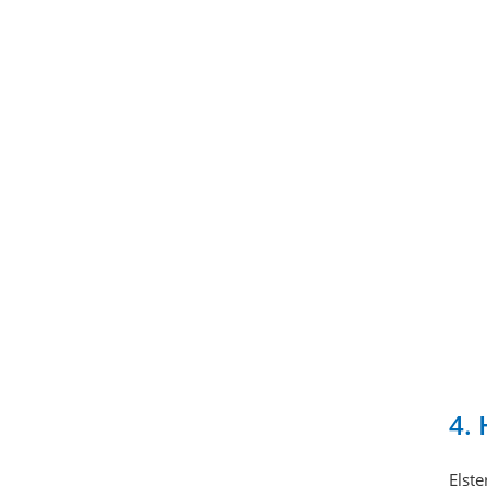
4. 
Elste