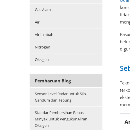
Udar
kons
Gas Alam
tida
meng
Air
Pasa
Air Limbah
belu
Nitrogen
digu
Oksigen
Se
Pembaruan Blog
Tekn
terk
Sensor Level Radar untuk Silo
ekst
Gandum dan Tepung
meme
Standar Pembersihan Bebas
Minyak untuk Pengukur Aliran
Ar
Oksigen