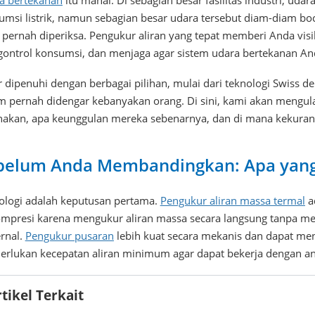
a bertekanan
itu mahal. Di sebagian besar fasilitas industri, u
umsi listrik, namun sebagian besar udara tersebut diam-diam bo
k pernah diperiksa. Pengukur aliran yang tepat memberi Anda vis
ontrol konsumsi, dan menjaga agar sistem udara bertekanan Anda
r dipenuhi dengan berbagai pilihan, mulai dari teknologi Swiss
m pernah didengar kebanyakan orang. Di sini, kami akan mengulas
nakan, apa keunggulan mereka sebenarnya, dan di mana kekura
belum Anda Membandingkan: Apa yang
ologi adalah keputusan pertama.
Pengukur aliran massa termal
a
ompresi karena mengukur aliran massa secara langsung tanpa m
ernal.
Pengukur pusaran
lebih kuat secara mekanis dan dapat men
rlukan kecepatan aliran minimum agar dapat bekerja dengan an
tikel Terkait