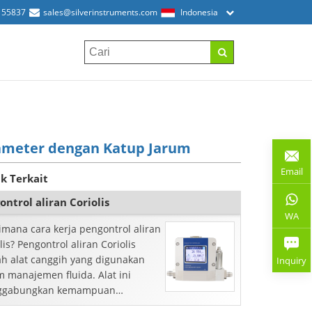
155837
sales@silverinstruments.com
Indonesia
ameter dengan Katup Jarum
Email
k Terkait
ontrol aliran Coriolis
WA
imana cara kerja pengontrol aliran
lis? Pengontrol aliran Coriolis
ah alat canggih yang digunakan
Inquiry
m manajemen fluida. Alat ini
ggabungkan kemampuan
ukur aliran Coriolis dengan