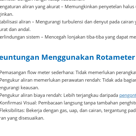
Pengaturan aliran yang akurat – Memungkinkan penyetelan halus
ginkan.
Stabilisasi aliran – Mengurangi turbulensi dan denyut pada cair
urat dan andal.
Perlindungan sistem – Mencegah lonjakan tiba-tiba yang dapat m
euntungan Menggunakan Rotameter 
Pemasangan flow meter sederhana: Tidak memerlukan perangkat
Pengukur aliran memerlukan perawatan rendah: Tidak ada bagian
ngurangi keausan.
Pengukur aliran biaya rendah: Lebih terjangkau daripada
pengont
Konfirmasi Visual: Pembacaan langsung tanpa tambahan penghitu
Fleksibilitas: Bekerja dengan gas, uap, dan cairan, tergantung pa
iran yang disesuaikan.