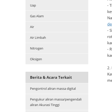
- 
Uap
ke
Gas Alam
Na
de
Air
- 
ro
Air Limbah
ka
Nitrogen
- 
ka
Oksigen
2.
Ka
Berita & Acara Terkait
me
Pengontrol aliran massa digital
Pengukur aliran massa/pengendali
aliran Akurasi Tinggi