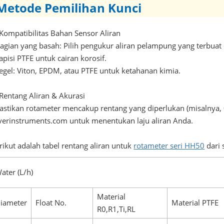
Metode Pemilihan Kunci
 Kompatibilitas Bahan Sensor Aliran
Bagian yang basah: Pilih pengukur aliran pelampung yang terbuat 
lapisi PTFE untuk cairan korosif.
Segel: Viton, EPDM, atau PTFE untuk ketahanan kimia.
 Rentang Aliran & Akurasi
Pastikan rotameter mencakup rentang yang diperlukan (misalnya, 
lverinstruments.com untuk menentukan laju aliran Anda.
rikut adalah tabel rentang aliran untuk
rotameter seri HH50
dari 
ater (L/h)
Material
iameter
Float No.
Material PTFE
R0,R1,Ti,RL