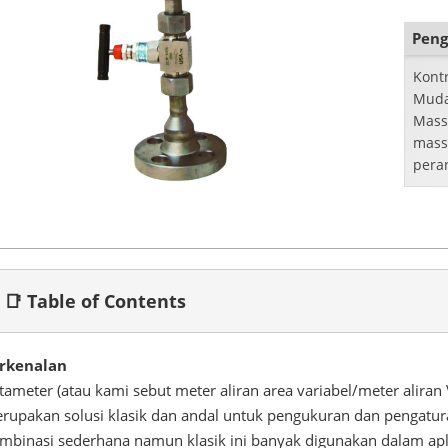
kema
Peng
Kontr
Muda
Mass
mass
pera
meng
gas s
📑 Table of Contents
rkenalan
tameter (atau kami sebut meter aliran area variabel/meter alira
rupakan solusi klasik dan andal untuk pengukuran dan pengaturan 
mbinasi sederhana namun klasik ini banyak digunakan dalam aplik