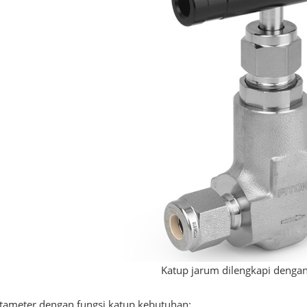
Katup jarum dilengkapi denga
tameter dengan fungsi katup kebutuhan: