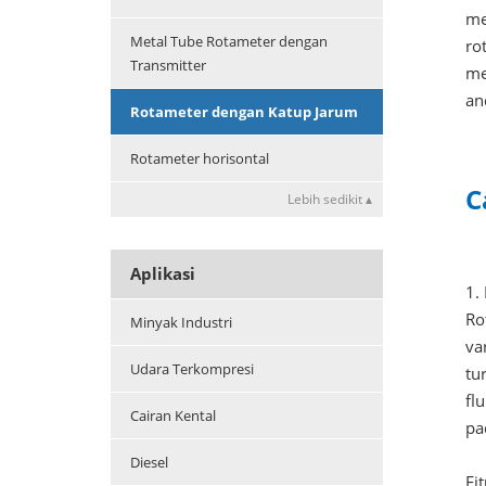
me
Metal Tube Rotameter dengan
ro
Transmitter
me
an
Rotameter dengan Katup Jarum
Rotameter horisontal
C
Lebih sedikit ▴
Aplikasi
1.
Ro
Minyak Industri
va
Udara Terkompresi
tu
fl
Cairan Kental
pa
Diesel
Fi