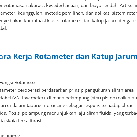
ngutamakan akurasi, kesederhanaan, dan biaya rendah. Artikel i
tameter, keunggulan, metode pemilihan, dan aplikasi sistem rot
nyediakan kombinasi klasik rotameter dan katup jarum dengan s
dal.
ara Kerja Rotameter dan Katup Jaru
 Fungsi Rotameter
tameter beroperasi berdasarkan prinsip pengukuran aliran area
riabel (VA flow meter), di mana pelampung (atau piston) naik ata
run di dalam tabung meruncing sebagai respons terhadap aliran
uida. Posisi pelampung menunjukkan laju aliran fluida, yang terba
da skala terkalibrasi.
tur utama: