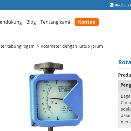
86-25-52
endukung
Blog
Tentang kami
Kontak
ter tabung logam
Rotameter dengan Katup Jarum
Rot
Produ
Peng
Baga
Corio
adal
dala
men
peng