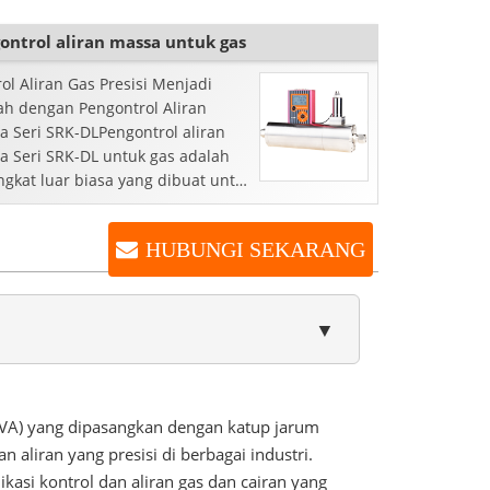
mpuan katup kontrol...
ontrol aliran massa untuk gas
ol Aliran Gas Presisi Menjadi
h dengan Pengontrol Aliran
a Seri SRK-DLPengontrol aliran
a Seri SRK-DL untuk gas adalah
ngkat luar biasa yang dibuat untuk
elola dan mengukur aliran aliran
ecara tepat...
HUBUNGI SEKARANG
▼
n VA) yang dipasangkan dengan katup jarum
aliran yang presisi di berbagai industri.
asi kontrol dan aliran gas dan cairan yang