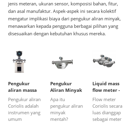
jenis meteran, ukuran sensor, komposisi bahan, fitur,
dan asal manufaktur. Aspek-aspek ini secara kolektif
mengatur implikasi biaya dari pengukur aliran minyak,
menawarkan kepada pengguna berbagai pilihan yang
disesuaikan dengan kebutuhan khusus mereka.
Pengukur
Pengukur
Liquid mass
aliran massa
Aliran Minyak
flow meter -
Coriolis untuk
Mentah
Coriolis flow
Pengukur aliran
Apa itu
Flow meter
mengukur
meter
Coriolis adalah
pengukur aliran
Coriolis secara
aliran minyak
instrumen yang
minyak
luas dianggap
inti sawit
umum
mentah?
sebagai meter
digunakan
Pengukur aliran
aliran massa
untuk
minyak mentah
cair paling