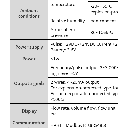
temperature
-20~+55°C
Ambient
explosion-protecte
conditions
Relative humidity
non-condensing
Atmospheric
86~106kPa
pressure
Pulse: 12VDC~+24VDC Current:+24VD
Power supply
Battery: 3.6V
Power
<1w
Frequency/pulse output: 2~3,000Hz lo
high level
5V
≥
2 wires, 4~20mA output:
Output signals
For exploration-protected type, load re
For non-exploration-protected type, loa
500
≤
Ω
Flow rate, volume flow, flow unit, flow
Display
etc.
Communication
HART
Modbus RTU(RS485)
、