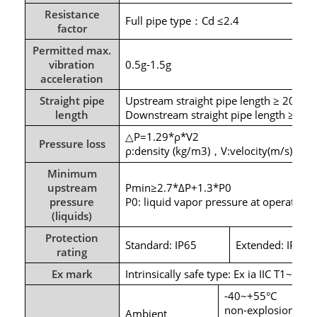
Resistance
Full pipe type
Cd ≤2.4
：
factor
Permitted max.
vibration
0.5g-1.5g
acceleration
Straight pipe
Upstream straight pipe length ≥ 20D
length
Downstream straight pipe length ≥ 5D
△P=1.29*ρ*V2
Pressure loss
ρ:density (kg/m3)
V:velocity(m/s)
，
Minimum
upstream
Pmin≥2.7*ΔP+1.3*P0
pressure
P0: liquid vapor pressure at operating c
(liquids)
Protection
Standard: IP65
Extended: IP68
rating
Ex mark
Intrinsically safe type: Ex ia IIC T1~T4 G
-40~+55°C
non-explosion-prot
Ambient