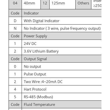
Inserted
04
40mm
12
125mm
Others
250mm
≥
Code
Indicator
D
With Digital Indicator
N
No Indicator ( 3 wire,
pulse frequency output)
Code
Power Supply
1
24V DC
2
3.6V Lithium Battery
Code
Output Signal
0
No output
1
Pulse Output
2
Two Wire :4~20mA DC
4
Hart Protocol
5
RS-485 (Modbus)
Code
Fluid Temperature