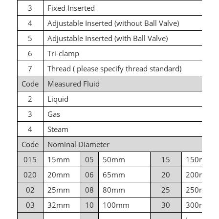
3
Fixed Inserted
4
Adjustable Inserted (without Ball Valve)
5
Adjustable Inserted (with Ball Valve)
6
Tri-clamp
7
Thread ( please specify thread standard)
Code
Measured Fluid
2
Liquid
3
Gas
4
Steam
Code
Nominal Diameter
015
15mm
05
50mm
15
150mm
020
20mm
06
65mm
20
200mm
02
25mm
08
80mm
25
250mm
03
32mm
10
100mm
30
300mm