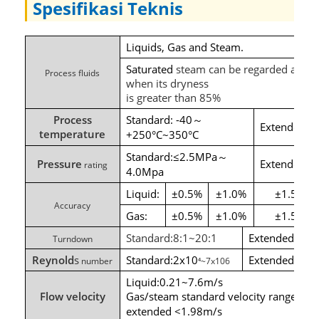
Spesifikasi Teknis
Liquids, Gas and Steam.
Saturated
steam
can
be
regarded
as
si
Process
fluids
when
its
dryness
is
greater
than
85%
Process
Standard:
-40
～
Extended:>
temperature
+250°C~350°C
Standard:≤2.5MPa
～
Pressure
Extended:
rating
4.0Mpa
Liquid:
±0.5%
±1.0%
±1.5%
Accuracy
Gas:
±0.5%
±1.0%
±1.5%
Standard:8:1~20:1
Extended:≥30
Turndown
Reynold
s
Standard:2x10
Extended:1x1
number
⁴
~7x106
Liquid:0.21~7.6m/s
Flow velocity
Gas/steam standard velocity range
2~
：
extended <1.98m/s