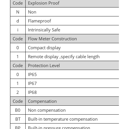
Code
Explosion Proof
N
Non
d
Flameproof
i
Intrinsically Safe
Code
Flow Meter Construction
0
Compact display
1
Remote display ,specify cable length
Code
Protection Level
0
IP65
1
IP67
2
IP68
Code
Compensation
B0
Non compensation
BT
Built-in temperature compensation
BP
Built-in pressure compensation