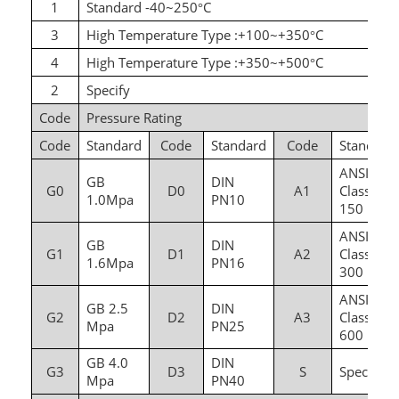
1
Standard -40~250
C
°
3
High Temperature Type :+100~+350
C
°
4
High Temperature Type :+350~+500
C
°
2
Specify
Code
Pressure Rating
Code
Standard
Code
Standard
Code
Standard
ANSI
GB
DIN
G0
D0
A1
Class
1.0Mpa
PN10
150
ANSI
GB
DIN
G1
D1
A2
Class
1.6Mpa
PN16
300
ANSI
GB 2.5
DIN
G2
D2
A3
Class
Mpa
PN25
600
GB 4.0
DIN
G3
D3
S
Special
Mpa
PN40