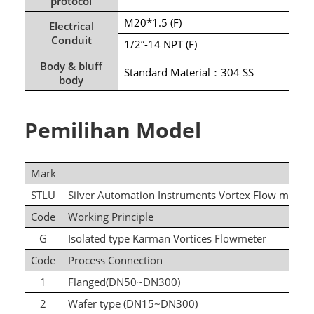
protocol
M20*1.5 (F)
Electrical
Conduit
1/2”-14 NPT (F)
Body & bluff
Standard Material
304 SS
：
body
Pemilihan Model
Mark
STLU
Silver Automation Instruments Vortex Flow meter
Code
Working Principle
G
Isolated type Karman Vortices Flowmeter
Code
Process Connection
1
Flanged(DN50~DN300)
2
Wafer type (DN15~DN300)