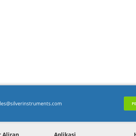
les@silverinstruments.com
P
 Aliran
Aplikasi