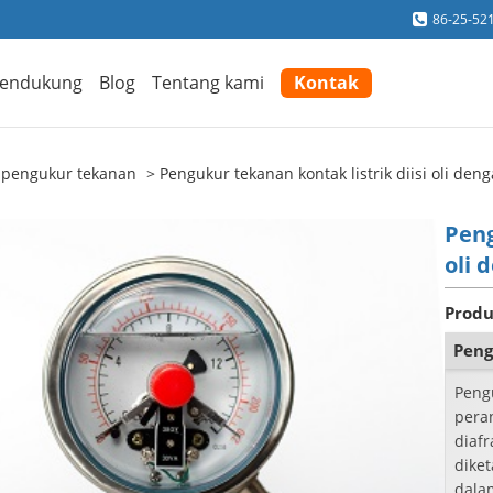
86-25-52
endukung
Blog
Tentang kami
Kontak
t pengukur tekanan
Pengukur tekanan kontak listrik diisi oli den
Peng
oli 
Produ
Peng
Peng
pera
diaf
dike
dalam