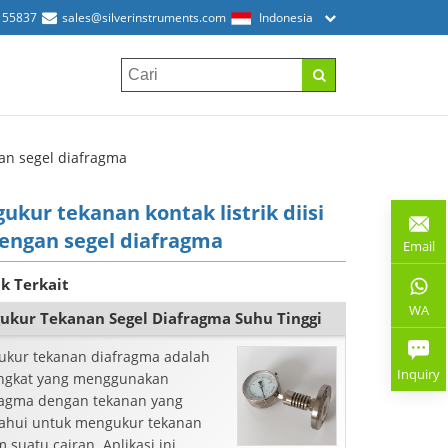
155837
sales@silverinstruments.com
Indonesia
gan segel diafragma
ukur tekanan kontak listrik diisi
dengan segel diafragma
Email
k Terkait
WA
ukur Tekanan Segel Diafragma Suhu Tinggi
ukur tekanan diafragma adalah
Inquiry
ngkat yang menggunakan
ragma dengan tekanan yang
tahui untuk mengukur tekanan
 suatu cairan. Aplikasi ini