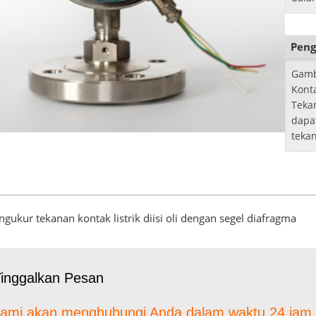
mungk
meny
...
Peng
Gamb
Kont
Teka
dapa
teka
mm d
memb
ngukur tekanan kontak listrik diisi oli dengan segel diafragma
inggalkan Pesan
ami akan menghubungi Anda dalam waktu 24 jam.