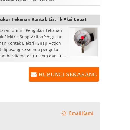
in korosif, suhu tinggi,
umbat, atau memerlukan sanitasi
ukur Tekanan Kontak Listrik Aksi Cepat
aran Umum Pengukur Tekanan
ak Elektrik Snap-ActionPengukur
nan Kontak Elektrik Snap-Action
t dipasang ke semua pengukur
nan berdiameter 100 mm dan 160
alam rangkaian produk kami dan
erikan keuntungan tersendiri...
HUBUNGI SEKARANG
Email Kami
.