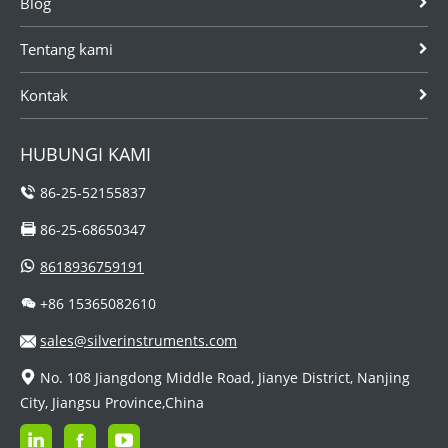
Blog
saluran persegi
rendah.
panjang atau
tumpukan.
Tentang kami
Kontak
HUBUNGI KAMI
86-25-52155837
86-25-68650347
8618936759191
+86 15365082610
sales@silverinstruments.com
No. 108 Jiangdong Middle Road, Jianye District, Nanjing
City, Jiangsu Province,China