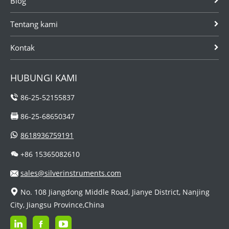
Blog
rekaman
membuktikan
tekanan untuk
kinerjanya
mengetahui
dalam ...
Tentang kami
rata-rata...
Kontak
HUBUNGI KAMI
86-25-52155837
86-25-68650347
8618936759191
+86 15365082610
sales@silverinstruments.com
No. 108 Jiangdong Middle Road, Jianye District, Nanjing
City, Jiangsu Province,China