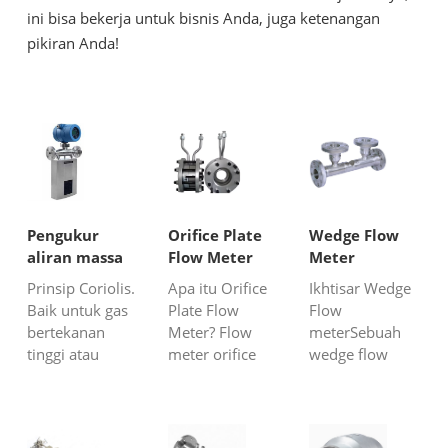
ini bisa bekerja untuk bisnis Anda, juga ketenangan
pikiran Anda!
Pengukur
Orifice Plate
Wedge Flow
aliran massa
Flow Meter
Meter
gas
Prinsip Coriolis.
Apa itu Orifice
Ikhtisar Wedge
Baik untuk gas
Plate Flow
Flow
bertekanan
Meter? Flow
meterSebuah
tinggi atau
meter orifice
wedge flow
berkepadatan
plate adalah
meter adalah
tinggi.
perangkat
alat pengukur
Pengukuran
dengan lubang
aliran atau
aliran massa
di dalamnya,
instrumen yang