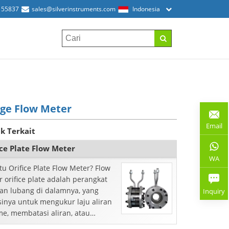
155837
sales@silverinstruments.com
Indonesia
ge Flow Meter
Email
k Terkait
ice Plate Flow Meter
WA
tu Orifice Plate Flow Meter? Flow
 orifice plate adalah perangkat
an lubang di dalamnya, yang
Inquiry
sinya untuk mengukur laju aliran
me, membatasi aliran, atau
rangi tekanan. Perangkat ini ...