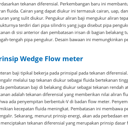
rdasarkan tekanan diferensial. Perkembangan baru ini membantu 
iran fluida. Cairan yang dapat diukur ini termasuk cairan, uap, da
luran yang sulit diukur. Pengukur aliran baji mengukur aliran tepa
rukturnya terdiri dari pipa silindris yang juga disebut pipa pengu
kanan di sisi anterior dan pembatasan irisan di bagian belakang 
ngah-tengah pipa pengukur. Desain bawaan ini memungkinkan pen
rinsip Wedge Flow meter
teran baji tipikal bekerja pada prinsipal pada tekanan diferensial
ngalir melalui tap tekanan diukur sebagai fluida bertekanan ting
da pembatasan baji di belakang diukur sebagai tekanan rendah 
kanan adalah tekanan diferensial yang memberikan nilai aliran f
hwa ada penyempitan berbentuk-V di badan flow meter. Penyemp
mikian kecepatan fluida meningkat. Pembatasan ini membawa per
ngalir. Sekarang, menurut prinsip energi, akan ada perbedaan ene
i menciptakan tekanan diferensial yang merupakan prinsip dasar f