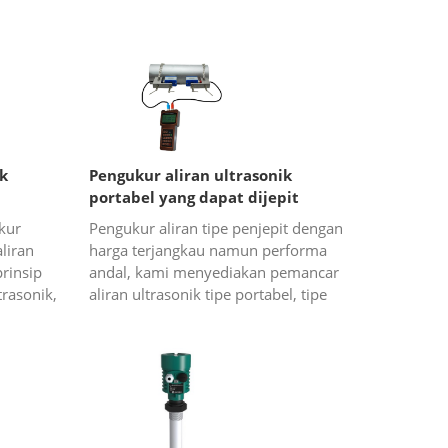
ik
Pengukur aliran ultrasonik
portabel yang dapat dijepit
kur
Pengukur aliran tipe penjepit dengan
liran
harga terjangkau namun performa
rinsip
andal, kami menyediakan pemancar
rasonik,
aliran ultrasonik tipe portabel, tipe
 dengan
pemasangan di dinding, tipe
ag...
pemasangan di panel, dan tipe ge...