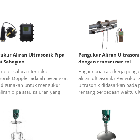
ukur Aliran Ultrasonik Pipa
Pengukur Aliran Ultrason
si Sebagian
dengan transduser rel
penyelarasan
meter saluran terbuka
Bagaimana cara kerja pengu
asonik Doppler adalah perangkat
aliran ultrasonik? Pengukur a
 digunakan untuk mengukur
ultrasonik didasarkan pada p
aliran pipa atau saluran yang
rentang perbedaan waktu ult
i sebagian. Prinsip Flowmeter
yang menghitung laju aliran
sonik Pipa Terisi Sebagian Seri
mengukur waktu transit prop