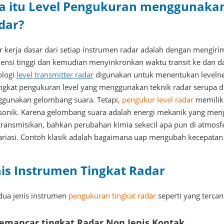
a itu Level Pengukuran menggunakan
dar?
r kerja dasar dari setiap instrumen radar adalah dengan mengiri
uensi tinggi dan kemudian menyinkronkan waktu transit ke dan d
ologi
level transmitter radar
digunakan untuk menentukan leveln
ngkat pengukuran level yang menggunakan teknik radar serupa d
gunakan gelombang suara. Tetapi,
pengukur level radar
memiliki
asonik. Karena gelombang suara adalah energi mekanik yang me
ransmisikan, bahkan perubahan kimia sekecil apa pun di atmosf
ariasi. Contoh klasik adalah bagaimana uap mengubah kecepata
nis Instrumen Tingkat Radar
dua jenis instrumen
pengukuran tingkat radar
seperti yang tercan
Pemancar tingkat Radar Non Jenis Kontak