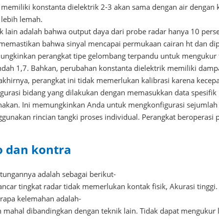
memiliki konstanta dielektrik 2-3 akan sama dengan air dengan k
 lebih lemah.
k lain adalah bahwa output daya dari probe radar hanya 10 perse
k memastikan bahwa sinyal mencapai permukaan cairan ht dan dip
ngkinkan perangkat tipe gelombang terpandu untuk mengukur tin
ndah 1,7. Bahkan, perubahan konstanta dielektrik memiliki dampa
akhirnya, perangkat ini tidak memerlukan kalibrasi karena kecep
igurasi bidang yang dilakukan dengan memasukkan data spesifik u
nakan. Ini memungkinkan Anda untuk mengkonfigurasi sejumlah 
gunakan rincian tangki proses individual. Perangkat beroperasi
o dan kontra
tungannya adalah sebagai berikut-
car tingkat radar tidak memerlukan kontak fisik, Akurasi tinggi.
rapa kelemahan adalah-
h mahal dibandingkan dengan teknik lain. Tidak dapat mengukur 