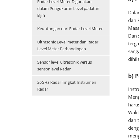
Radar Level Meter Digunakan
dalam Pengukuran Level padatan
Dala
Bijih
dan 
Masa
Keuntungan dari Radar Level Meter
Dan s
Ultrasonic Level meter dan Radar
terga
Level Meter Perbandingan
sanga
dihil
Sensor level ultrasonik versus
sensor level Radar
b) 
26GHz Radar Tingkat Instrumen
Inst
Radar
Meng
harus
Wakt
dan t
deng
meng