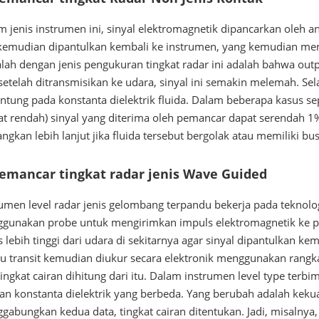
m jenis instrumen ini, sinyal elektromagnetik dipancarkan oleh 
kemudian dipantulkan kembali ke instrumen, yang kemudian m
lah dengan jenis pengukuran tingkat radar ini adalah bahwa out
etelah ditransmisikan ke udara, sinyal ini semakin melemah. Sela
ntung pada konstanta dielektrik fluida. Dalam beberapa kasus sep
t rendah) sinyal yang diterima oleh pemancar dapat serendah 1% d
angkan lebih lanjut jika fluida tersebut bergolak atau memiliki bu
Pemancar tingkat radar jenis Wave Guided
rumen level radar jenis gelombang terpandu bekerja pada teknolo
gunakan probe untuk mengirimkan impuls elektromagnetik ke per
 lebih tinggi dari udara di sekitarnya agar sinyal dipantulkan ke
u transit kemudian diukur secara elektronik menggunakan rangka
ingkat cairan dihitung dari itu. Dalam instrumen level type terbi
an konstanta dielektrik yang berbeda. Yang berubah adalah keku
gabungkan kedua data, tingkat cairan ditentukan. Jadi, misalnya,