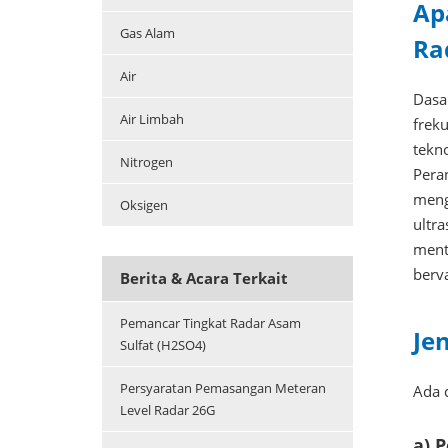
Ap
Gas Alam
Ra
Air
Dasa
Air Limbah
frek
tekn
Nitrogen
Pera
meng
Oksigen
ultr
ment
berv
Berita & Acara Terkait
Pemancar Tingkat Radar Asam
Je
Sulfat (H2SO4)
Persyaratan Pemasangan Meteran
Ada 
Level Radar 26G
a) 