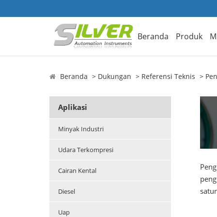
Beranda
Produk
M
Beranda
Dukungan
Referensi Teknis
Pen
Aplikasi
Minyak Industri
Udara Terkompresi
Pengu
Cairan Kental
peng
satun
Diesel
Uap