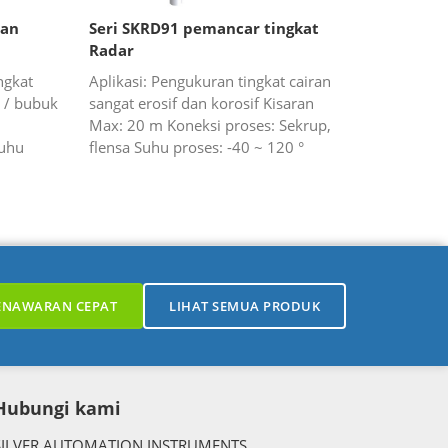
ran
Seri SKRD91 pemancar tingkat
Radar
ngkat
Aplikasi: Pengukuran tingkat cairan
t / bubuk
sangat erosif dan korosif Kisaran
Max: 20 m Koneksi proses: Sekrup,
Suhu
flensa Suhu proses: -40 ~ 120 °
 proses:
Tekanan proses: -0.1 ~
0.3MpaAkurasi: ± 5mmFrequency ...
ENAWARAN CEPAT
LIHAT SEMUA PRODUK
Hubungi kami
SILVER AUTOMATION INSTRUMENTS