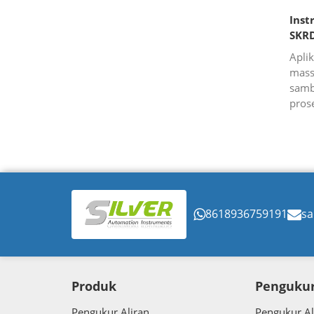
Inst
SKR
Apli
mass
samb
pros
-0.1
ulan
8618936759191
sa
Produk
Pengukur
Pengukur Aliran
Pengukur Al