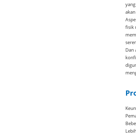
yang 
akan
Aspe
fisi
memu
sere
Dan 
konf
digu
meng
Pr
Keun
Peman
Bebe
Lebi