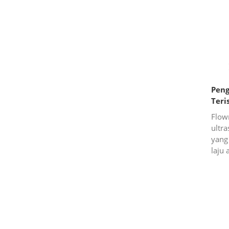
Peng
Teri
Flow
ultr
yang
laju 
teris
Ultra
S...