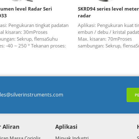
rumen level Radar Seri
SKRD94 series level mete
D33
radar
kasi: Pengukuran tingkat padatan
Aplikasi: Pengukuran kuat ti
al kisaran: 30mProses
embun / debu / kristal pada
ungan: Sekrup, flensaSuhu
Max. kisaran: 70mProses
es: -40 ~ 250 ° Tekanan proses:
sambungan: Sekrup, flensa
 ~ 2.0MpaAkurasi: ± 3mmKurasi
proses: -40 ~ 240 ° Tekanan
g: ± 2mmFrequency ...
-0.1 ~ 4.0MpaAkurasi: ±
15mmFreque ...
les@silverinstruments.com
P
 Aliran
Aplikasi
iran Massa Coriolis
Minyak Industri