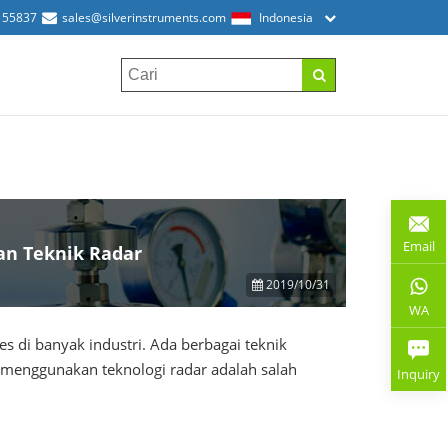
155837
sales@silverinstruments.com
Indonesia
Email
n Teknik Radar
2019/10/31
WA
es di banyak industri. Ada berbagai teknik
 menggunakan teknologi radar adalah salah
Inquiry