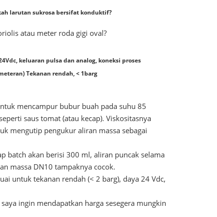
ah larutan sukrosa bersifat konduktif?
iolis atau meter roda gigi oval?
4Vdc, keluaran pulsa dan analog, koneksi proses
meteran) Tekanan rendah, < 1barg
il untuk mencampur bubur buah pada suhu 85
seperti saus tomat (atau kecap). Viskositasnya
untuk mengutip pengukur aliran massa sebagai
p batch akan berisi 300 ml, aliran puncak selama
liran massa DN10 tampaknya cocok.
i untuk tekanan rendah (< 2 barg), daya 24 Vdc,
ni saya ingin mendapatkan harga sesegera mungkin