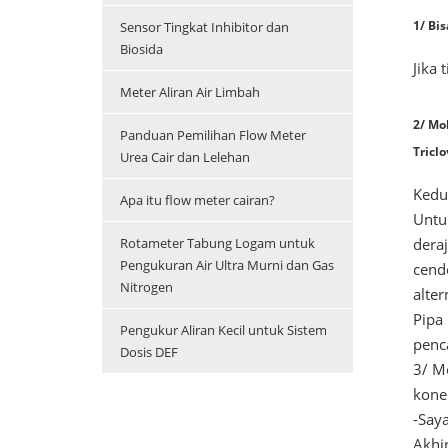
1/ Bi
Sensor Tingkat Inhibitor dan
Biosida
Jika 
Meter Aliran Air Limbah
2/ Mo
Panduan Pemilihan Flow Meter
Tricl
Urea Cair dan Lelehan
Kedu
Apa itu flow meter cairan?
Untu
deraj
Rotameter Tabung Logam untuk
Pengukuran Air Ultra Murni dan Gas
cende
Nitrogen
alter
Pipa
Pengukur Aliran Kecil untuk Sistem
penc
Dosis DEF
3/ M
konek
-Say
Akhi