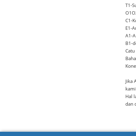
T1-S
O1O2
C1-K
E1-A
A1-A
B1-d
Catu
Baha
Konek
Jika
kami
Hal l
dan 