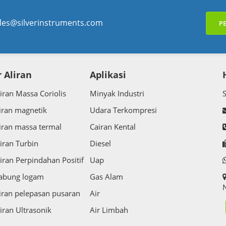
les@silverinstruments.com
P
 Aliran
Aplikasi
iran Massa Coriolis
Minyak Industri
iran magnetik
Udara Terkompresi
iran massa termal
Cairan Kental
iran Turbin
Diesel
iran Perpindahan Positif
Uap
tabung logam
Gas Alam
N
iran pelepasan pusaran
Air
iran Ultrasonik
Air Limbah