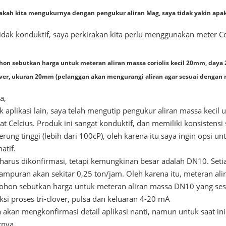
sakah kita mengukurnya dengan pengukur aliran Mag, saya tidak yakin apak
tidak konduktif, saya perkirakan kita perlu menggunakan meter Cor
hon sebutkan harga untuk meteran aliran massa coriolis kecil 20mm, daya 2
over, ukuran 20mm (pelanggan akan mengurangi aliran agar sesuai dengan 
a,
k aplikasi lain, saya telah mengutip pengukur aliran massa kec
at Celcius. Produk ini sangat konduktif, dan memiliki konsistensi 
rung tinggi (lebih dari 100cP), oleh karena itu saya ingin opsi 
natif.
 harus dikonfirmasi, tetapi kemungkinan besar adalah DN10. Setia
ampuran akan sekitar 0,25 ton/jam. Oleh karena itu, meteran a
ohon sebutkan harga untuk meteran aliran massa DN10 yang sesua
si proses tri-clover, pulsa dan keluaran 4-20 mA
a akan mengkonfirmasi detail aplikasi nanti, namun untuk saat i
rnya,