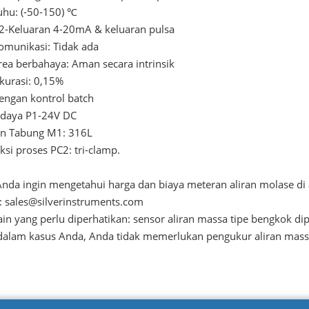
uhu: (-50-150) ℃
-Keluaran 4-20mA & keluaran pulsa
omunikasi: Tidak ada
rea berbahaya: Aman secara intrinsik
kurasi: 0,15%
engan kontrol batch
 daya P1-24V DC
n Tabung M1: 316L
si proses PC2: tri-clamp.
 Anda ingin mengetahui harga dan biaya meteran aliran molase di
: sales@silverinstruments.com
ain yang perlu diperhatikan: sensor aliran massa tipe bengkok di
dalam kasus Anda, Anda tidak memerlukan pengukur aliran massa 