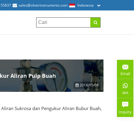
155837
sales@silverinstruments.com
Indonesia
Email
kur Aliran Pulp Buah
2018/10/08
WA
 Aliran Sukrosa dan Pengukur Aliran Bubur Buah,
Inquiry