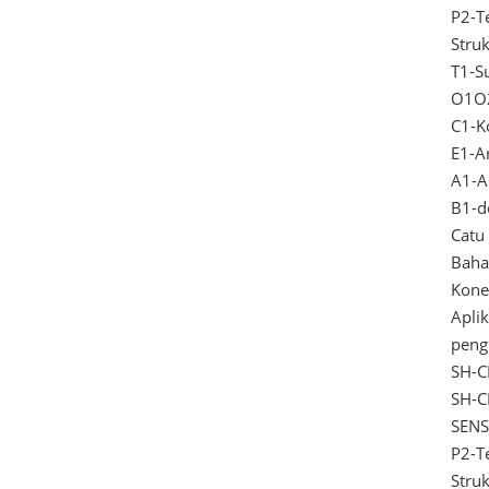
P2-T
Stru
T1-S
O1O2
C1-K
E1-A
A1-A
B1-d
Catu
Baha
Konek
Apli
peng
SH-C
SH-C
SEN
P2-T
Stru