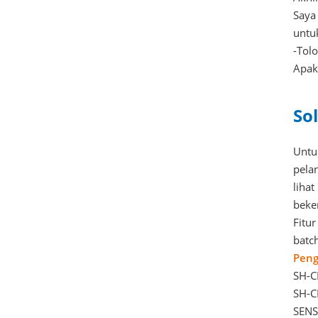
Saya
untu
-Tol
Apak
So
Untu
pela
lihat
beker
Fitur
batch
Peng
SH-C
SH-C
SEN