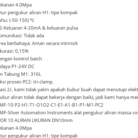
ekanan 4.0Mpa
ktur pengukur aliran H1: tipe kompak
uhu: (-50-150) ℃
-Keluaran 4-20mA & keluaran pulsa
omunikasi: Tidak ada
rea berbahaya: Aman secara intrinsik
kurasi: 0,15%
engan kontrol batch
 daya P1-24V DC
n Tabung M1: 316L
si proses PC2: tri-clamp.
kasi 2/, kami tidak yakin apakah bubur buah dapat menutupi elekt
ukur aliran tidak dapat bekerja dengan baik), jadi kami hanya m
MF-10-P2-H1-T1-O1O2-C1-E1-A1-B1-P1-M1-PC2
MF-Silver Automation Instruments alat pengukur aliran massa cor
SOR 10 ALIRAN UKURAN DN10mm
ekanan 4.0Mpa
ktur pengukur aliran H1: tipe kompak