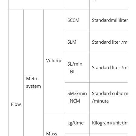
SCCM
Standardmilliliter/ m
SLM
Standard liter /minu
Volume
SL/min
Standard liter /minu
NL
Metric
system
SM3/min
Standard cubic mete
NCM
/minute
Flow
kg/time
Kilogram/unit time
Mass