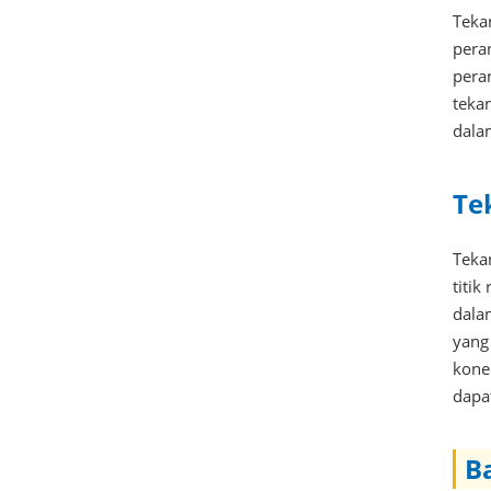
Teka
pera
peran
tekan
dalam
Te
Teka
titi
dala
yang
kone
dapa
B