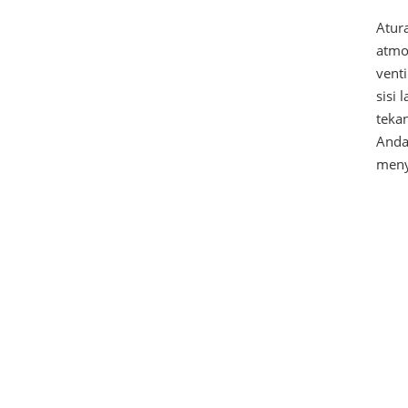
Atur
atmo
vent
sisi
teka
Anda
meny