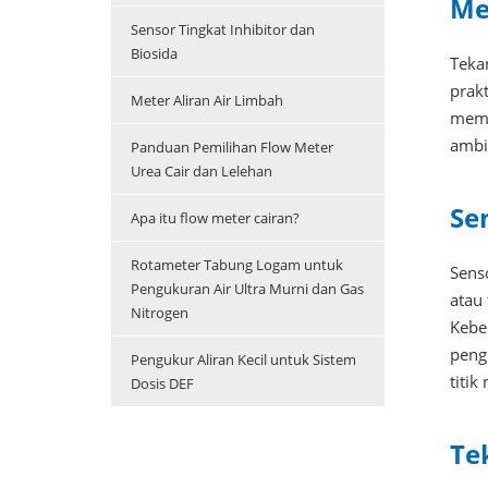
Me
Sensor Tingkat Inhibitor dan
Biosida
Tekan
prak
Meter Aliran Air Limbah
memp
ambie
Panduan Pemilihan Flow Meter
Urea Cair dan Lelehan
Se
Apa itu flow meter cairan?
Rotameter Tabung Logam untuk
Sens
Pengukuran Air Ultra Murni dan Gas
atau
Nitrogen
Kebe
peng
Pengukur Aliran Kecil untuk Sistem
titik
Dosis DEF
Te