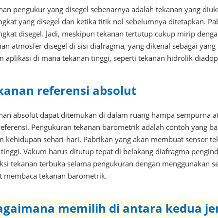
nan pengukur yang disegel sebenarnya adalah tekanan yang diu
ngkat yang disegel dan ketika titik nol sebelumnya ditetapkan.
gkat disegel. Jadi, meskipun tekanan tertutup cukup mirip dengan
an atmosfer disegel di sisi diafragma, yang dikenal sebagai yang
 aplikasi di mana tekanan tinggi, seperti tekanan hidrolik diadop
kanan referensi absolut
nan absolut dapat ditemukan di dalam ruang hampa sempurna ata
k referensi. Pengukuran tekanan barometrik adalah contoh yang b
m kehidupan sehari-hari. Pabrikan yang akan membuat sensor t
 tinggi. Vakum harus ditutup tepat di belakang diafragma pengin
ksi tekanan terbuka selama pengukuran dengan menggunakan sen
t membaca tekanan barometrik.
agaimana memilih di antara kedua jen