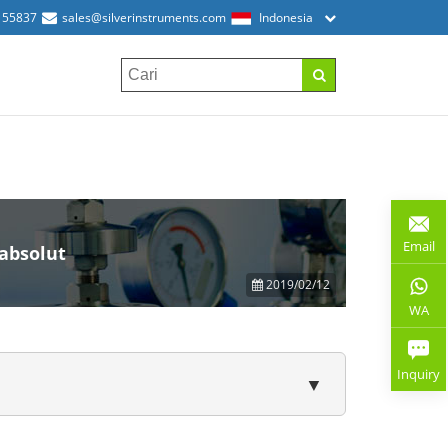
155837
sales@silverinstruments.com
Indonesia
Email
absolut
2019/02/12
WA
Inquiry
▼