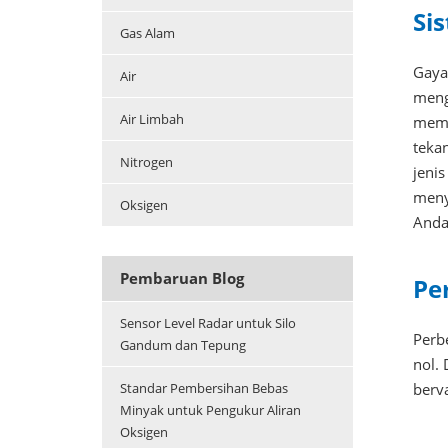
Si
Gas Alam
Gaya
Air
meng
Air Limbah
memi
teka
Nitrogen
jeni
meny
Oksigen
Anda
Pembaruan Blog
Pe
Sensor Level Radar untuk Silo
Perbe
Gandum dan Tepung
nol. 
berv
Standar Pembersihan Bebas
Minyak untuk Pengukur Aliran
Oksigen