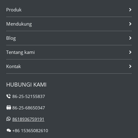
dan opsi RS485.
dengan opsi
USB. Dapatkan
Produk
Email kami
RS485, USB, E-
harga sekarang.
untuk harganya
thernet.
Mendukung
Hubungi kami
untuk
Blog
mengetahui
harganya.
Tentang kami
Kontak
HUBUNGI KAMI
86-25-52155837
86-25-68650347
8618936759191
+86 15365082610