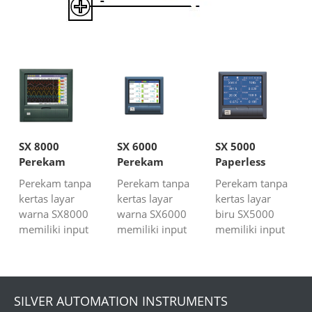
SX 8000
SX 6000
SX 5000
Perekam
Perekam
Paperless
Tanpa Kertas
Tanpa Kertas
Recorder
Perekam tanpa
Perekam tanpa
Perekam tanpa
kertas layar
kertas layar
kertas layar
warna SX8000
warna SX6000
biru SX5000
memiliki input
memiliki input
memiliki input
universal
universal
universal
maksimal 40
maksimal 16
maksimal 16
saluran. Ukuran
saluran. Ukuran
saluran. 5.6
10,4 ".
5,6". Perekam
"ukuran. RS485
SILVER AUTOMATION INSTRUMENTS
Antarmuka USB
Tanpa Grafik
dan antarmuka