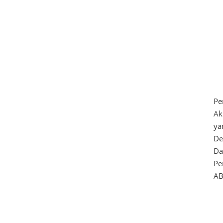
Pe
Ak
ya
De
Da
Pe
ABS