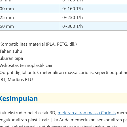
100 mm
0~160 T/h
125 mm
0~230 T/h
150 mm
0~300 T/h
Kompatibilitas material (PLA, PETG, dll.)
Tahan suhu
ukuran pipa
Viskositas termoplastik cair
Output digital untuk meter aliran massa coriolis, seperti output 
RT, Modbus RTU
Kesimpulan
tuk ekstruder pelet cetak 3D,
meteran aliran massa Coriolis
membe
ngukur aliran plastik cair. Jika Anda memerlukan sensor aliran p
njadi solusi terbaik untuk pemantauan ekstrusi waktu nyata.