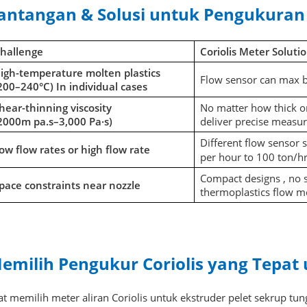
antangan & Solusi untuk Pengukuran 
hallenge
Coriolis Meter Soluti
igh-temperature molten plastics
Flow sensor can max 
200–240°C) In individual cases
hear-thinning viscosity
No matter how thick or
2000m pa.s–3,000 Pa·s)
deliver precise measur
Different flow sensor
ow flow rates
or high flow rate
per hour to 100 ton/hr
Compact designs , no s
pace constraints near nozzle
thermoplastics flow m
emilih Pengukur Coriolis yang Tepat
at memilih meter aliran Coriolis untuk ekstruder pelet sekrup tu