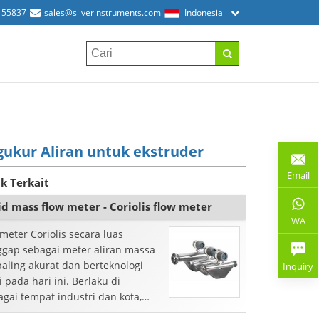
155837
sales@silverinstruments.com
Indonesia
ukur Aliran untuk ekstruder
Email
k Terkait
id mass flow meter - Coriolis flow meter
WA
meter Coriolis secara luas
ggap sebagai meter aliran massa
paling akurat dan berteknologi
Inquiry
i pada hari ini. Berlaku di
gai tempat industri dan kota,
rio ...