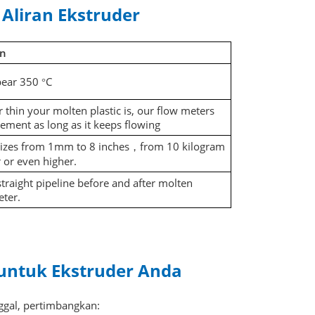
Aliran Ekstruder
on
bear 350
C
°
 thin your molten plastic is, our flow meters
ement as long as it keeps flowing
 sizes from 1mm to 8 inches，from 10 kilogram
 or even higher.
traight pipeline before and after molten
eter.
 untuk Ekstruder Anda
nggal, pertimbangkan: