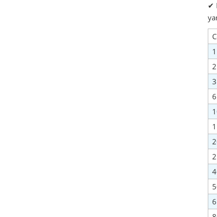
✔ 
ya
C