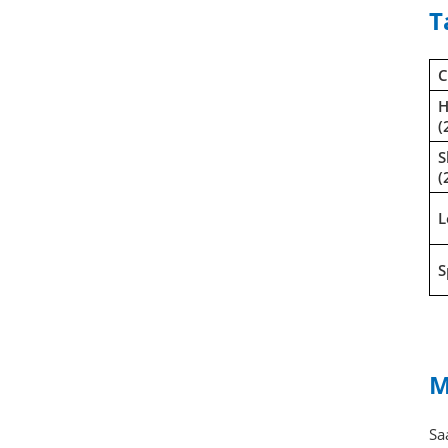
T
C
H
(
S
(
L
S
M
Sa