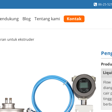
86-25-52
endukung
Blog
Tentang kami
Kontak
iran untuk ekstruder
Peng
Produ
Liqu
Flow 
dian
cair 
tingg
berba
theCo