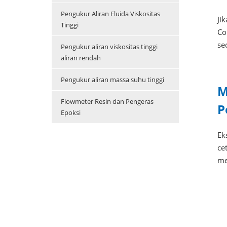
Pengukur Aliran Fluida Viskositas
Ji
Tinggi
Co
se
Pengukur aliran viskositas tinggi
aliran rendah
Pengukur aliran massa suhu tinggi
M
Flowmeter Resin dan Pengeras
P
Epoksi
Ek
ce
me