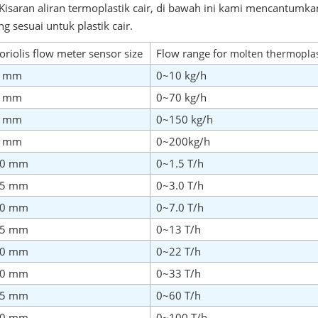
Kisaran aliran termoplastik cair, di bawah ini kami mencantumka
ng sesuai untuk plastik cair.
oriolis flow meter sensor size
Flow range for
molten thermoplas
1 mm
0~10 kg/h
2 mm
0~70 kg/h
3 mm
0~150 kg/h
6 mm
0~200kg/h
10
mm
0~1.5 T/h
15 mm
0~3.0 T/h
20 mm
0~7.0 T/h
25 mm
0~13 T/h
40 mm
0~22 T/h
50 mm
0~33 T/h
65 mm
0~60 T/h
80 mm
0~100 T/h