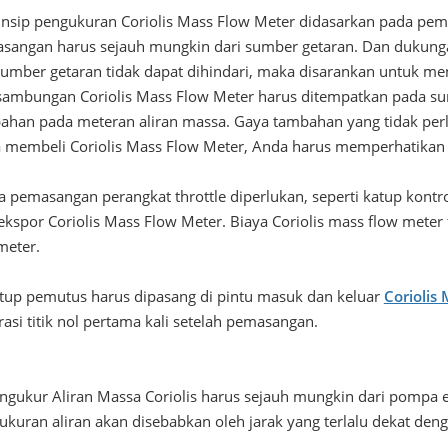
rinsip pengukuran Coriolis Mass Flow Meter didasarkan pada pemba
sangan harus sejauh mungkin dari sumber getaran. Dan dukungan
 sumber getaran tidak dapat dihindari, maka disarankan untuk
sambungan Coriolis Mass Flow Meter harus ditempatkan pada s
ahan pada meteran aliran massa. Gaya tambahan yang tidak per
 membeli Coriolis Mass Flow Meter, Anda harus memperhatikan h
ika pemasangan perangkat throttle diperlukan, seperti katup kont
ekspor Coriolis Mass Flow Meter. Biaya Coriolis mass flow meter 
meter.
atup pemutus harus dipasang di pintu masuk dan keluar
Coriolis
rasi titik nol pertama kali setelah pemasangan.
engukur Aliran Massa Coriolis harus sejauh mungkin dari pompa e
ukuran aliran akan disebabkan oleh jarak yang terlalu dekat de