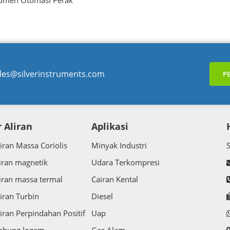
rumen Otomasi Perak
les@silverinstruments.com
P
 Aliran
Aplikasi
iran Massa Coriolis
Minyak Industri
iran magnetik
Udara Terkompresi
iran massa termal
Cairan Kental
iran Turbin
Diesel
iran Perpindahan Positif
Uap