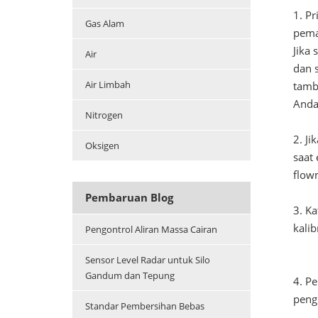
1. P
Gas Alam
pema
Jika
Air
dan 
Air Limbah
tamb
Anda
Nitrogen
2. J
Oksigen
saat 
flow
Pembaruan Blog
3. K
kalib
Pengontrol Aliran Massa Cairan
Sensor Level Radar untuk Silo
Gandum dan Tepung
4. P
peng
Standar Pembersihan Bebas