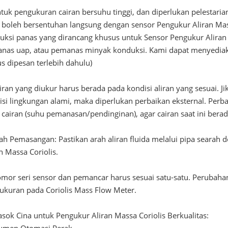
ntuk pengukuran cairan bersuhu tinggi, dan diperlukan pelestari
k boleh bersentuhan langsung dengan sensor Pengukur Aliran Ma
uksi panas yang dirancang khusus untuk Sensor Pengukur Aliran
nas uap, atau pemanas minyak konduksi. Kami dapat menyedia
s dipesan terlebih dahulu)
iran yang diukur harus berada pada kondisi aliran yang sesuai. Ji
isi lingkungan alami, maka diperlukan perbaikan eksternal. Perb
cairan (suhu pemanasan/pendinginan), agar cairan saat ini berada
rah Pemasangan: Pastikan arah aliran fluida melalui pipa seara
n Massa Coriolis.
omor seri sensor dan pemancar harus sesuai satu-satu. Perubah
ukuran pada Coriolis Mass Flow Meter.
sok Cina untuk Pengukur Aliran Massa Coriolis Berkualitas: