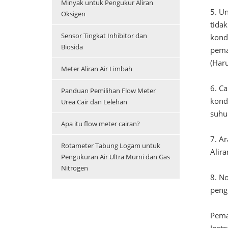
Minyak untuk Pengukur Aliran
5. U
Oksigen
tida
Sensor Tingkat Inhibitor dan
kond
Biosida
pema
(Haru
Meter Aliran Air Limbah
6. Ca
Panduan Pemilihan Flow Meter
kond
Urea Cair dan Lelehan
suhu 
Apa itu flow meter cairan?
7. A
Rotameter Tabung Logam untuk
Alira
Pengukuran Air Ultra Murni dan Gas
Nitrogen
8. N
peng
Pema