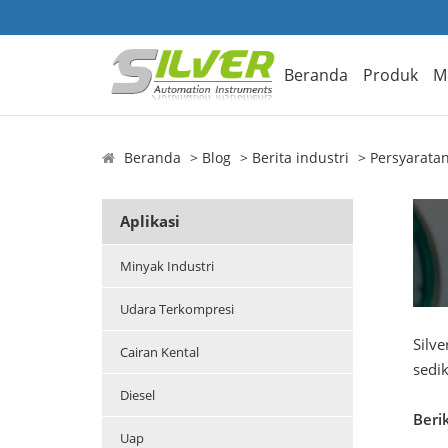
Beranda
Produk
M
Beranda
Blog
Berita industri
Persyarata
Aplikasi
Minyak Industri
Udara Terkompresi
Silve
Cairan Kental
sedik
Diesel
Berik
Uap