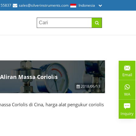
155837
sales@silverinstruments.com
Indonesia
Email
liran Massa Coriolis
2018/06/13
WA
sa CorIolis di Cina, harga alat pengukur coriolis
Inquiry