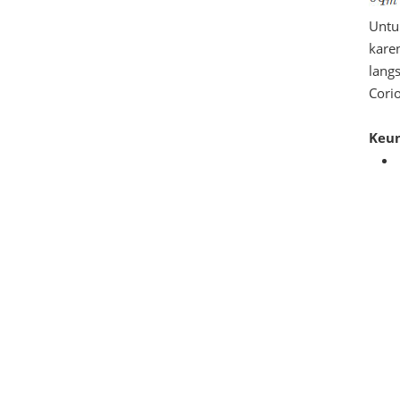
Untu
karen
lang
Corio
Keu