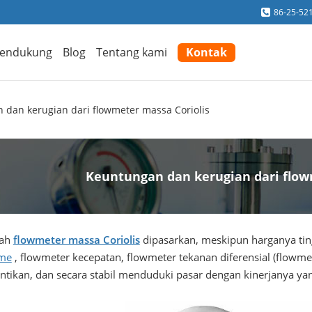
86-25-52
endukung
Blog
Tentang kami
Kontak
 dan kerugian dari flowmeter massa Coriolis
Keuntungan dan kerugian dari flow
lah
flowmeter massa Coriolis
dipasarkan, meskipun harganya tin
me
, flowmeter kecepatan, flowmeter tekanan diferensial (flowme
ntikan, dan secara stabil menduduki pasar dengan kinerjanya yan