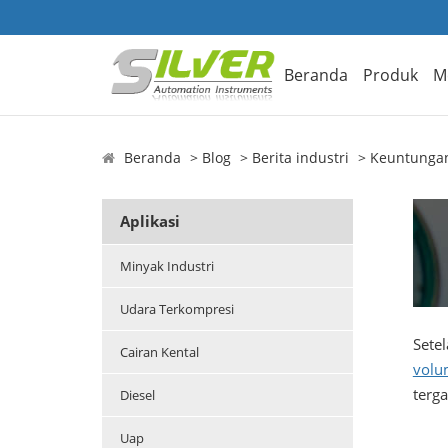
Beranda
Produk
M
Beranda
Blog
Berita industri
Keuntungan
Aplikasi
Minyak Industri
Udara Terkompresi
Sete
Cairan Kental
volu
terga
Diesel
Uap