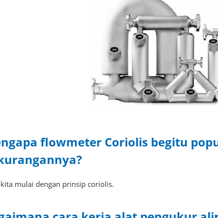
ngapa flowmeter Coriolis begitu popu
kurangannya?
kita mulai dengan prinsip coriolis.
gaimana cara kerja alat pengukur alir