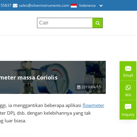
155837
sales@silverinstruments.com
Indonesia
Email
meter massa Coriolis
2019/04/15
WA
ggi, ia menggantikan beberapa aplikasi
flowmeter
ter DP), dsb. dengan kelebihannya yang tak
Inquiry
g luar biasa.