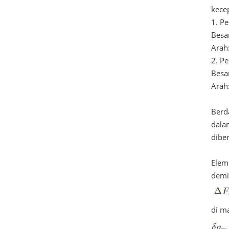
kece
1. Pe
Besa
Arah:
2. Pe
Besa
Arah:
Berd
dala
diber
Elem
demik
di m