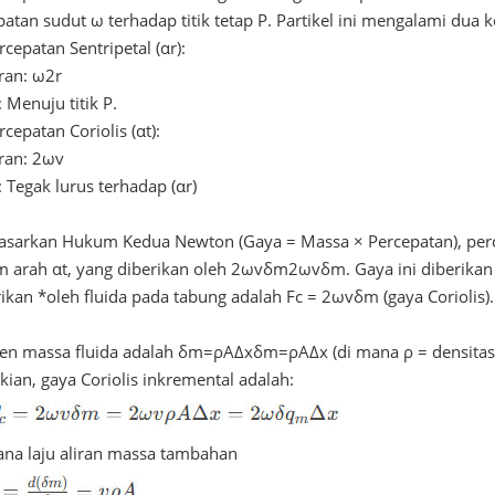
patan sudut ω terhadap titik tetap P. Partikel ini mengalami du
rcepatan Sentripetal (αr):
ran: ω2r
 Menuju titik P.
rcepatan Coriolis (αt):
ran: 2ωv
 Tegak lurus terhadap (αr)
asarkan Hukum Kedua Newton (Gaya = Massa × Percepatan), per
m arah αt, yang diberikan oleh 2ωvδm2ωvδm. Gaya ini diberikan 
ikan *oleh fluida pada tabung adalah Fc = 2ωvδm (gaya Coriolis).
en massa fluida adalah δm=ρAΔxδm=ρAΔx (di mana ρ = densitas 
ian, gaya Coriolis inkremental adalah:
ana laju aliran massa tambahan