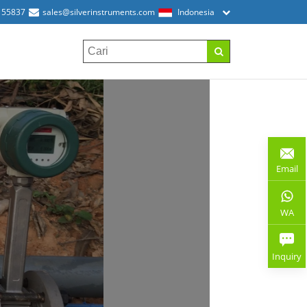
155837
sales@silverinstruments.com
Indonesia
Email
WA
Inquiry